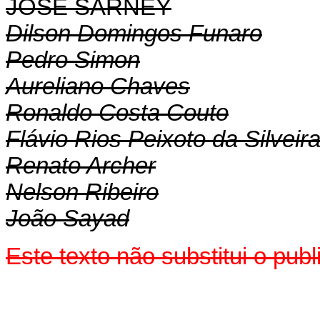
JOSÉ SARNEY
Dilson Domingos Funaro
Pedro Simon
Aureliano Chaves
Ronaldo Costa Couto
Flávio Rios Peixoto da Silveir
Renato Archer
Nelson Ribeiro
João Sayad
Este texto não substitui o pu