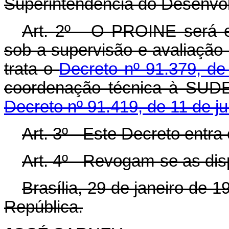
Superintendência do Desenvo
Art. 2º - O PROINE será 
sob a supervisão e avaliação 
trata o
Decreto nº 91.379, de
coordenação técnica à SUDE
Decreto nº 91.419, de 11 de ju
Art. 3º - Este Decreto entra
Art. 4º - Revogam-se as dis
Brasília, 29 de janeiro de 
República.