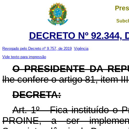
Pres
Subch
DECRETO Nº 92.344, 
Revogado pelo Decreto nº 9.757, de 2019
Vigência
Vide texto para impressão
O PRESIDENTE DA REP
lhe confere o artigo 81, item II
DECRETA:
Art. 1º - Fica instituído o
PROINE, a ser impleme