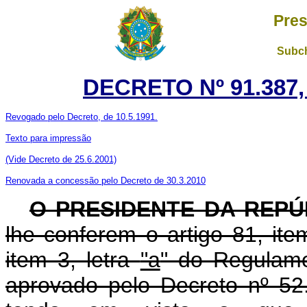
Pres
Subch
DECRETO Nº 91.387,
Revogado pelo Decreto, de 10.5.1991.
Texto para impressão
(Vide Decreto de 25.6.2001)
Renovada a concessão pelo Decreto de 30.3.2010
O PRESIDENTE DA REPÚ
lhe conferem o artigo 81, item
item 3, letra
"a
" do Regulame
aprovado pelo Decreto nº 52