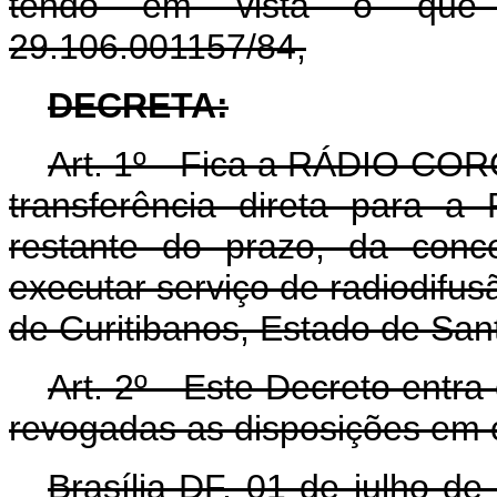
tendo em vista o que
29.106.001157/84,
DECRETA:
Art
. 1º - Fica a RÁDIO COR
transferência direta para
restante do prazo, da conc
executar serviço de radiodifu
de Curitibanos, Estado de San
Art
. 2º - Este Decreto entra
revogadas as disposições em c
Brasília-DF, 01 de julho d