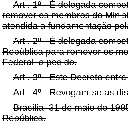
Art . 1º - É delegada compe
remover os membros do Ministér
atendida a fundamentação pela
Art . 2º - É delegada compe
República para remover os me
Federal, a pedido.
Art . 3º - Este Decreto entr
Art . 4º - Revogam-se as di
Brasília, 31 de maio de 198
República.