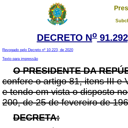
Pres
Subch
o
DECRETO N
91.292
Revogado pelo Decreto nº 10.223, de 2020
Texto para impressão
O PRESIDENTE DA REPÚ
confere o artigo 81, itens III e
e tendo em vista o disposto nos
200, de 25 de fevereiro de 196
DECRETA: