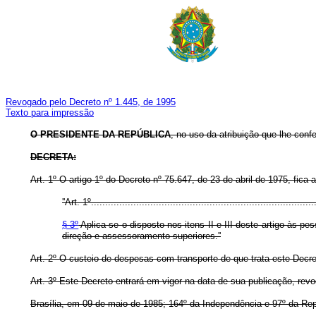
Revogado pelo Decreto nº 1.445, de 1995
Texto para impressão
O PRESIDENTE DA REPÚBLICA
, no uso da atribuição que lhe confe
DECRETA:
Art. 1º O artigo 1º do Decreto nº 75.647, de 23 de abril de 1975, fica 
''Art. 1º................................................................................
§ 3º
Aplica-se o disposto nos itens II e III deste artigo às
direção e assessoramento superiores.''
Art. 2º O custeio de despesas com transporte de que trata este Decre
Art. 3º Este Decreto entrará em vigor na data de sua publicação, rev
Brasília, em 09 de maio de 1985; 164º da Independência e 97º da Rep