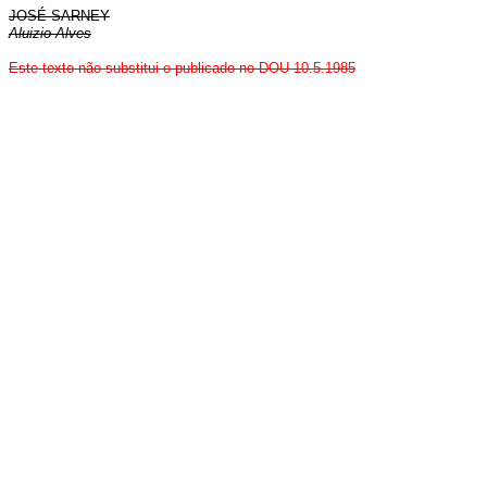
JOSÉ SARNEY
Aluizio Alves
Este texto não substitui o publicado no DOU 10.5.1985