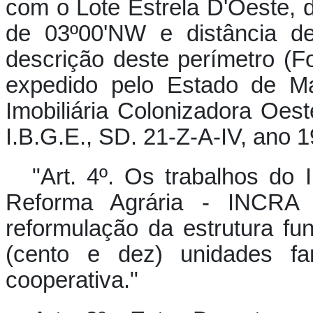
com o Lote Estrela D'Oeste, 
de 03º00'NW e distância de
descrição deste perímetro (Fon
expedido pelo Estado de M
Imobiliária Colonizadora Oes
I.B.G.E., SD. 21-Z-A-IV, ano 1
"
Art. 4º.
Os trabalhos do I
Reforma Agrária - INCRA ob
reformulação da estrutura fun
(cento e dez) unidades fa
cooperativa."