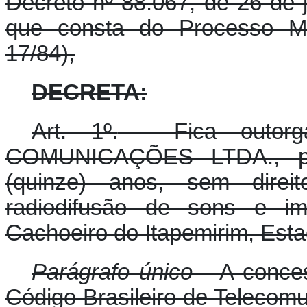
Decreto nº 88.067, de 26 de 
que consta do Processo MC
17/84),
DECRETA:
Art. 1º.
- Fica outorg
COMUNICAÇÕES LTDA., par
(quinze) anos, sem direit
radiodifusão de sons e im
Cachoeiro do Itapemirim, Esta
Parágrafo único -
A conces
Código Brasileiro de Telecom