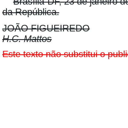
Brasília-DF, 23 de janeiro 
da República.
JOÃO FIGUEIREDO
H.C. Mattos
Este texto não substitui o pu