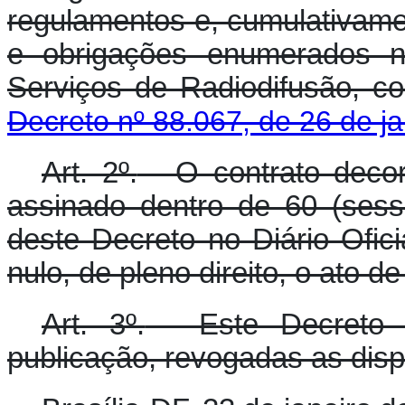
regulamentos e, cumulativame
e obrigações enumerados n
Serviços de Radiodifusão, c
D
ecreto nº 88.067, de 26 de j
Art. 2º.
- O contrato decor
assinado dentro de 60 (sess
deste Decreto no Diário Ofic
nulo, de pleno direito, o ato de
Art. 3º.
- Este Decreto 
publicação, revogadas as disp