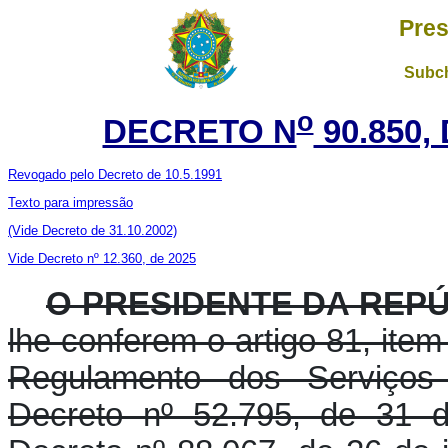
Pres
Subch
o
DECRETO N
90.850,
Revogado pelo Decreto de 10.5.1991
Texto para impressão
(Vide Decreto de 31.10.2002)
Vide Decreto nº 12.360, de 2025
O PRESIDENTE DA REPÚ
lhe conferem o artigo 81, item 
Regulamento dos Serviços 
Decreto nº 52.795, de 31 d