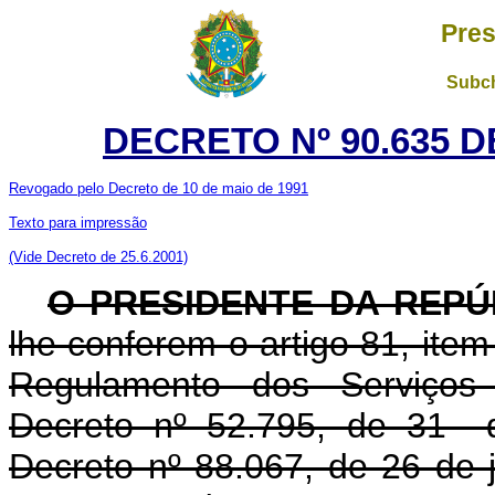
Pres
Subch
DECRETO Nº 90.635 D
Revogado pelo Decreto de 10 de maio de 1991
Texto para impressão
(Vide Decreto de 25.6.2001)
O PRESIDENTE DA REPÚ
lhe conferem o artigo 81, item 
Regulamento dos Serviços 
Decreto nº 52.795, de 31 d
Decreto nº 88.067, de 26 de 