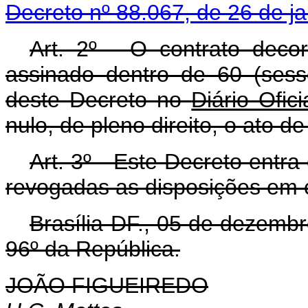
Decreto nº 88.067, de 26 de j
Art
. 2º - O contrato deco
assinado dentro de 60 (sess
deste Decreto no
Diário Ofici
nulo, de pleno direito, o ato de
Art
. 3º - Este Decreto entra
revogadas as disposições em c
Brasília-DF., 05 de dezemb
96º da República.
JOÃO FIGUEIREDO