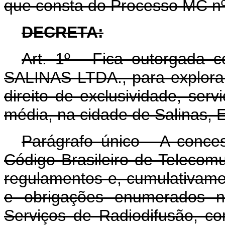
que consta do Processo MC nº 
DECRETA:
Art
. 1º - Fica outorgad
SALINAS LTDA., para explorar
direito de exclusividade, ser
média, na cidade de Salinas, 
Parágrafo único - A conce
Código Brasileiro de Telecom
regulamentos e, cumulativame
e obrigações enumerados n
Serviços de Radiodifusão, c