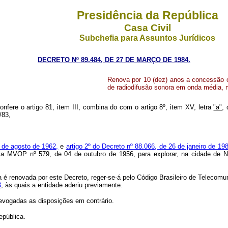
Presidência da República
Casa Civil
Subchefia para Assuntos Jurídicos
DECRETO Nº 89.484, DE 27 DE MARÇO DE 1984.
Renova por 10 (dez) anos a concessão
de radiodifusão sonora em onda média, n
onfere o artigo 81, item III, combina do com o artigo 8º, item XV, letra
"a"
,
/83,
7 de agosto de 1962,
e
artigo 2º do Decreto nº 88.066, de 26 de janeiro de 198
OP nº 579, de 04 de outubro de 1956, para explorar, na cidade de Niteró
ga é renovada por este Decreto, reger-se-á pelo Código Brasileiro de Teleco
3
, às quais a entidade aderiu previamente.
 revogadas as disposições em contrário.
epública.