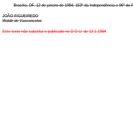
Brasília, DF, 12 de janeiro de 1984; 163º da Independência e 96º da 
JOÃO FIGUEIREDO
Waldir de Vasconcelos
Este texto não substitui o publicado no D.O.U. de 13.1.1984