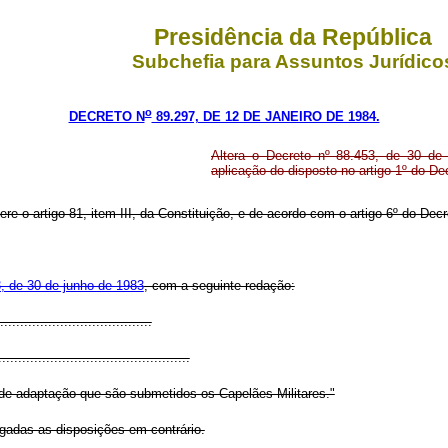
Presidência da República
Subchefia para Assuntos Jurídico
o
DECRETO N
89.297, DE 12 DE JANEIRO DE 1984.
Altera o Decreto nº 88.453, de 30 de 
aplicação do disposto no artigo 1º do D
ere o artigo 81, item III, da Constituição, e de acordo com o artigo 6º do Dec
, de 30 de junho de 1983
, com a seguinte redação:
......................................
................................................
 de adaptação que são submetidos os Capelães Militares."
ogadas as disposições em contrário.