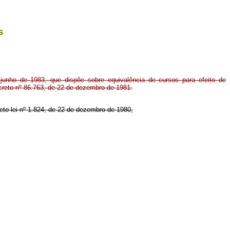
s
junho de 1983, que dispõe sobre equivalência de cursos para efeito de
ecreto nº 86.763, de 22 de dezembro de 1981.
reto-lei nº 1.824, de 22 de dezembro de 1980,