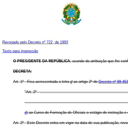
Revogado pelo Decreto nº 722, de 1993
Texto para impressão
O PRESIDENTE DA REPÚBLICA
, usando da atribuição que lhe conf
DECRETA:
Art
. 1º - Fica acrescentada a letra
d
ao artigo 2º do
Decreto nº 88.453
"Art
. 2º - .............................................................................
..........................................................................................
d)
ao Curso de Formação de Oficiais o estágio de instrução e
Art. 2º - Este Decreto entra em vigor na data de sua publicação, rev