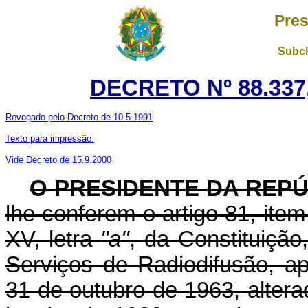
Pres
Subch
DECRETO Nº 88.337,
Revogado pelo Decreto de 10.5.1991
Texto para impressão.
Vide Decreto de 15.9.2000
O PRESIDENTE DA REP
lhe conferem o artigo 81, item
XV, letra
"a"
, da Constituiçã
Serviços de Radiodifusão, a
31 de outubro de 1963, altera