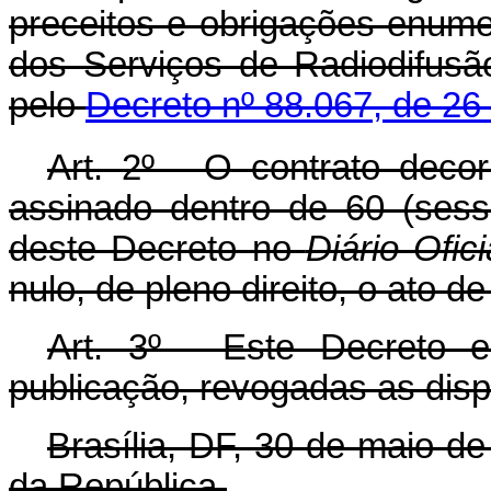
preceitos e obrigações enum
dos Serviços de Radiodifusã
pelo
Decreto nº 88.067, de 26 
Art
. 2º - O contrato deco
assinado dentro de 60 (sess
deste Decreto no
Diário Ofici
nulo, de pleno direito, o ato de
Art
. 3º - Este Decreto 
publicação, revogadas as disp
Brasília, DF, 30 de maio d
da República.