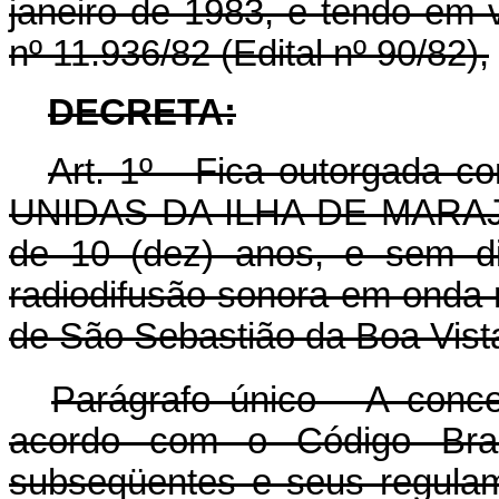
janeiro de 1983, e tendo em
nº 11.936/82 (Edital nº 90/82),
DECRETA:
Art
. 1º - Fica outorgad
UNIDAS DA ILHA DE MARAJÓ L
de 10 (dez) anos, e sem dir
radiodifusão sonora em onda 
de São Sebastião da Boa Vist
Parágrafo único - A conc
acordo com o Código Brasi
subseqüentes e seus regula