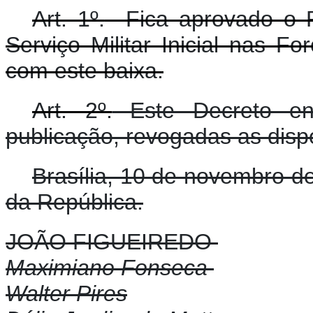
Art. 1º.
Fica aprovado o P
Serviço Militar Inicial nas 
com este baixa.
Art. 2º.
Este Decreto en
publicação, revogadas as disp
Brasília, 10 de novembro d
da República.
JOÃO FIGUEIREDO
Maximiano Fonseca
Walter Pires