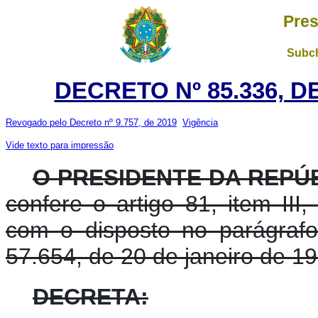
Pres
Subch
DECRETO Nº 85.336, D
Revogado pelo Decreto nº 9.757, de 2019
Vigência
Vide texto para impressão
O PRESIDENTE DA REPÚB
confere o artigo 81, item III
com o disposto no parágrafo
57.654, de 20 de janeiro de 19
DECRETA: