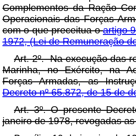
Complementos da Ração Com
Operacionais das Forças Arm
com o que preceitua o
artigo 
1972, (Lei de Remuneração dos
Art. 2º.
Na execução das ref
Marinha, no Exército, na A
Forças Armadas, as Instru
Decreto nº 65.872, de 15 de 
Art. 3º.
O presente Decreto
janeiro de 1978, revogadas as