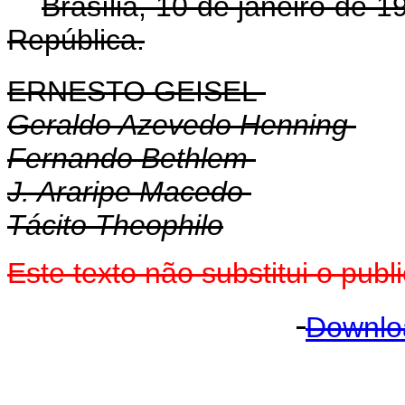
Brasília, 10 de janeiro de 
República.
ERNESTO GEISEL
Geraldo Azevedo Henning
Fernando Bethlem
J. Araripe Macedo
Tácito Theophilo
Este texto não substitui o pu
Downlo