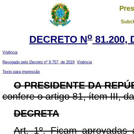
Pres
Subch
o
DECRETO N
81.200, 
Vigência
Revogado pelo Decreto nº 9.757, de 2019
Vigência
Texto para impressão
O PRESIDENTE DA REPÚB
confere o artigo 81, ítem III, d
DECRETA
Art. 1º.
Ficam aprovadas a