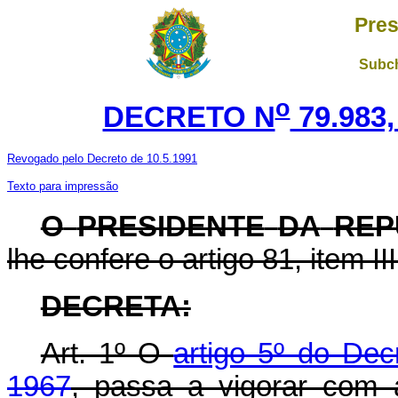
Pres
Subch
o
DECRETO N
79.983,
Revogado pelo Decreto de 10.5.1991
Texto para impressão
O
PRESIDENTE
DA
REP
lhe confere o artigo 81, item II
DECRETA:
Art. 1º O
artigo 5º do De
1967
, passa a vigorar com 