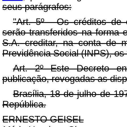
seus parágrafos:
"Art. 5º - Os créditos d
serão transferidos na forma
S.A. creditar, na conta de 
Previdência Social (INPS), os
Art. 2º Este Decreto e
publicação, revogadas as disp
Brasília, 18 de julho de 1
República.
ERNESTO GEISEL