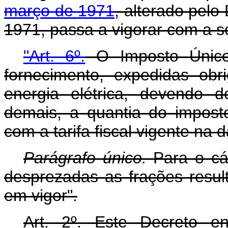
março de 1971
, alterado pelo
1971, passa a vigorar com a s
"Art. 6º.
O Imposto Único
fornecimento, expedidas obri
energia elétrica, devendo 
demais, a quantia do impost
com a tarifa fiscal vigente na 
Parágrafo único.
Para o cá
desprezadas as frações resul
em vigor".
Art. 2º. Este Decreto e