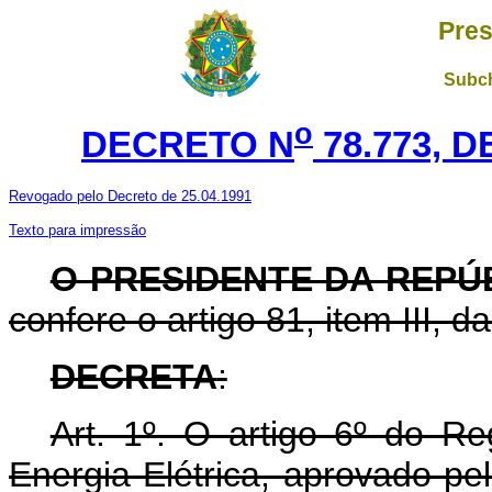
Pres
Subch
o
DECRETO N
78.773, 
Revogado pelo Decreto de 25.04.1991
Texto para impressão
O PRESIDENTE DA REPÚ
confere o artigo 81, item III, d
DECRETA
:
Art. 1º. O artigo 6º do R
Energia Elétrica, aprovado pe