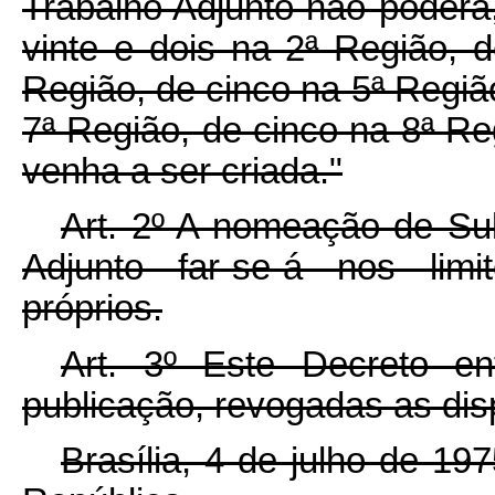
Trabalho Adjunto não poderá
vinte e dois na 2ª Região, 
Região, de cinco na 5ª Região
7ª Região, de cinco na 8ª R
venha a ser criada."
Art. 2º A nomeação de Sub
Adjunto far-se-á nos limi
próprios.
Art. 3º Este Decreto e
publicação, revogadas as dis
Brasília, 4 de julho de 19