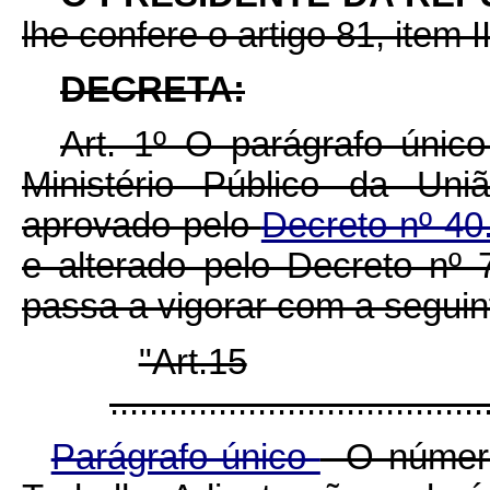
lhe confere o artigo 81, item I
DECRETA:
Art. 1º O parágrafo únic
Ministério Público da Uni
aprovado pelo
Decreto nº 4
e alterado pelo Decreto nº
passa a vigorar com a seguin
"Art.15
......................................
Parágrafo único
- O númer