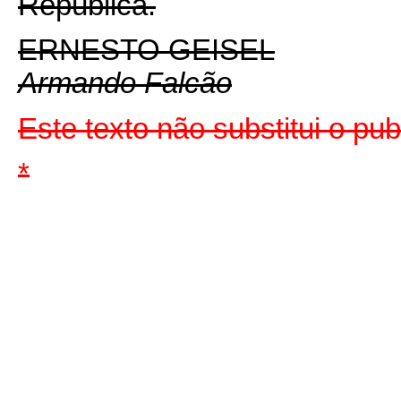
República.
ERNESTO GEISEL
Armando Falcão
Este texto não substitui o pu
*