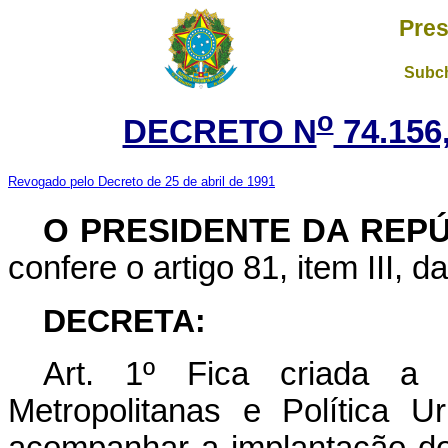
Pres
Subch
o
DECRETO N
74.156
Revogado pelo Decreto de 25 de abril de 1991
O PRESIDENTE DA REP
confere o artigo 81, item III, d
DECRETA:
Art
. 1º Fica criada a 
Metropolitanas e Política 
acompanhar a implantação do