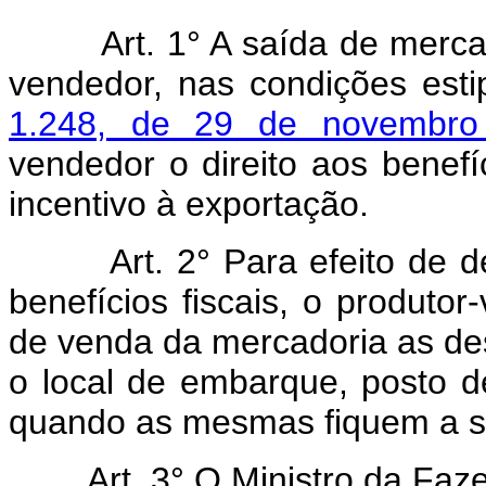
Art. 1° A saída de merc
vendedor, nas condições est
1.248, de 29 de novembro
vendedor o direito aos benefí
incentivo à exportação.
Art. 2° Para efeito de 
benefícios fiscais, o produto
de venda da mercadoria as des
o local de embarque, posto de
quando as mesmas fiquem a s
Art. 3° O Ministro da Faz