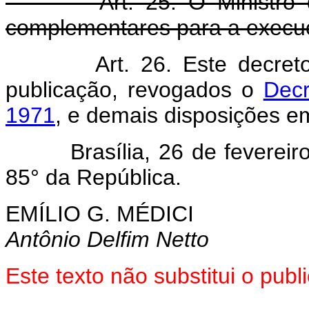
Art. 25. O Ministr
complementares para a execuç
Art. 26. Este decre
publicação, revogados o
Decr
1971
, e demais disposições em
Brasília, 26 de fevereiro 
85° da República.
EMÍLIO G. MÉDICI
Antônio Delfim Netto
Este texto não substitui o pu