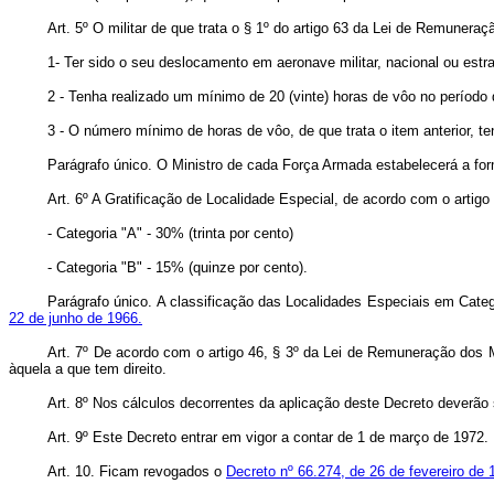
Art
. 5º O militar de que trata o § 1º do artigo 63 da Lei de Remunera
1- Ter sido o seu deslocamento em aeronave militar, nacional ou estr
2 - Tenha realizado um mínimo de 20 (vinte) horas de vôo no período 
3 - O número mínimo de horas de vôo, de que trata o item anterior, t
Parágrafo único. O Ministro de cada Força Armada estabelecerá a fo
Art
. 6º A Gratificação de Localidade Especial, de acordo com o artig
- Categoria "A" - 30% (trinta por cento)
- Categoria "B" - 15% (quinze por cento).
Parágrafo único. A classificação das Localidades Especiais em Catego
22 de junho de 1966.
Art
. 7º De acordo com o artigo 46, § 3º da Lei de Remuneração dos Mi
àquela a que tem direito.
Art
. 8º Nos cálculos decorrentes da aplicação deste Decreto deverão 
Art
. 9º Este Decreto entrar em vigor a contar de 1 de março de 1972.
Art
. 10. Ficam revogados o
Decreto nº 66.274, de 26 de fevereiro de 