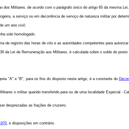
ção dos Militares, de acordo com o parágrafo único do artigo 65 da mesma Lei,
angeira, a serviço ou em decorrência de serviço de natureza militar por dete
de um ano civil;
enha sido homologado.
rma de registro das horas de vôo e as autoridades competentes para autoriza
o 30 da Lei de Remuneração aos Militares, é calculada sobre o soldo do post
ria "A" e "B", para os fins do disposto neste artigo, é a constante do
Decre
litares o militar quando transferido para ou de uma localidade Especial - C
ser desprezadas as frações de cruzeiro.
1970,
e disposições em contrário.