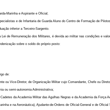
arda-Marinha e Aspirante e Oficial;
specialistas e de Infantaria de Guarda Aluno do Centro de Formação de Pilotos
ação inferior a Terceiro-Sargento.
 Lei de Remuneração dos Militares, é devida ao militar nas condições e valor
denização sobre o soldo do próprio posto:
rgo de:
e ou Vice-Diretor, de Organização Militar cujo Comandante, Chefe ou Diretor
mia ou semi-autonomia Administrativa;
 Cadetes da Academia Militar das Agulhas Negras e da Academia da Força A
arinha e na Aeronáutica), Ajudante-de-Ordens de Oficial-General e de Oficia