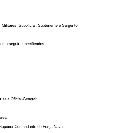
 Militares, Suboficial, Subtenente e Sargento.
es a seguir especificados:
 seja Oficial-General;
érea;
l Superior Comandante de Força Naval;