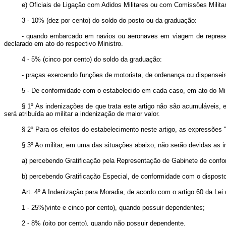
e) Oficiais de Ligação com Adidos Militares ou com Comissões Milita
3 - 10% (dez por cento) do soldo do posto ou da graduação:
- quando embarcado em navios ou aeronaves em viagem de represent
declarado em ato do respectivo Ministro.
4 - 5% (cinco por cento) do soldo da graduação:
- praças exercendo funções de motorista, de ordenança ou dispenseiro
5 - De conformidade com o estabelecido em cada caso, em ato do Mini
§ 1º As indenizações de que trata este artigo não são acumuláveis,
será atribuída ao militar a indenização de maior valor.
§ 2º Para os efeitos do estabelecimento neste artigo, as expressões
§ 3º Ao militar, em uma das situações abaixo, não serão devidas as in
a) percebendo Gratificação pela Representação de Gabinete de conf
b) percebendo Gratificação Especial, de conformidade com o dispost
Art
. 4º A Indenização para Moradia, de acordo com o artigo 60 da Lei
1 - 25%(vinte e cinco por cento), quando possuir dependentes;
2 - 8% (oito por cento), quando não possuir dependente.