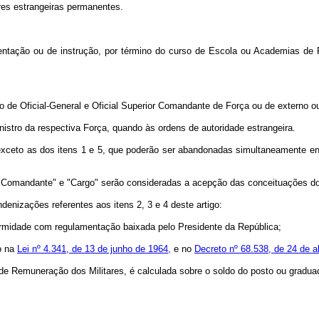
res estrangeiras permanentes.
ação ou de instrução, por término do curso de Escola ou Academias de Fo
 de Oficial-General e Oficial Superior Comandante de Força ou de externo ou
stro da respectiva Força, quando às ordens de autoridade estrangeira.
 exceto as dos itens 1 e 5, que poderão ser abandonadas simultaneamente e
 "Comandante" e "Cargo" serão consideradas a acepção das conceituações dos 
denizações referentes aos itens 2, 3 e 4 deste artigo:
ormidade com regulamentação baixada pelo Presidente da República;
o na
Lei nº 4.341, de 13 de junho de 1964,
e no
Decreto nº 68.538, de 24 de ab
 de Remuneração dos Militares, é calculada sobre o soldo do posto ou graduaç