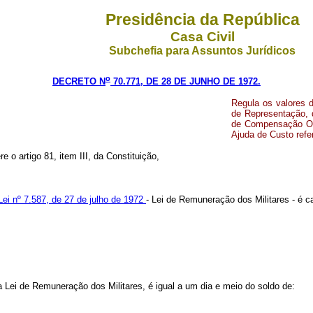
Presidência da República
Casa Civil
Subchefia para Assuntos Jurídicos
o
DECRETO N
70.771, DE 28 DE JUNHO DE 1972.
Regula os valores d
de Representação, 
de Compensação Org
Ajuda de Custo refe
e o artigo 81, item III, da Constituição,
 Lei nº 7.587, de 27 de julho de 1972
- Lei de Remuneração dos Militares - é c
a Lei de Remuneração dos Militares, é igual a um dia e meio do soldo de: