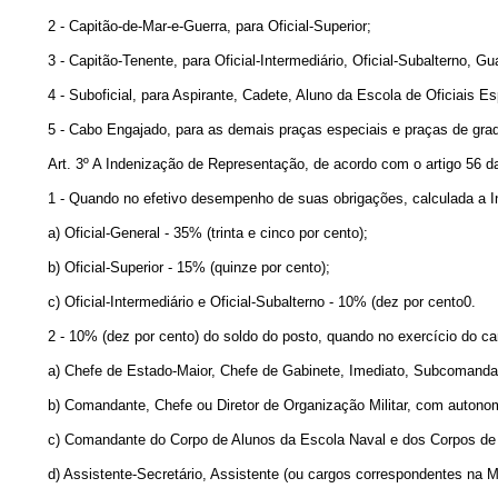
2 - Capitão-de-Mar-e-Guerra, para Oficial-Superior;
3 - Capitão-Tenente, para Oficial-Intermediário, Oficial-Subalterno, Gu
4 - Suboficial, para Aspirante, Cadete, Aluno da Escola de Oficiais E
5 - Cabo Engajado, para as demais praças especiais e praças de gradu
Art
. 3º A Indenização de Representação, de acordo com o artigo 56 da
1 - Quando no efetivo desempenho de suas obrigações, calculada a In
a) Oficial-General - 35% (trinta e cinco por cento);
b) Oficial-Superior - 15% (quinze por cento);
c) Oficial-Intermediário e Oficial-Subalterno - 10% (dez por cento0.
2 - 10% (dez por cento) do soldo do posto, quando no exercício do ca
a) Chefe de Estado-Maior, Chefe de Gabinete, Imediato, Subcomandant
b) Comandante, Chefe ou Diretor de Organização Militar, com autono
c) Comandante do Corpo de Alunos da Escola Naval e dos Corpos de
d) Assistente-Secretário, Assistente (ou cargos correspondentes na M