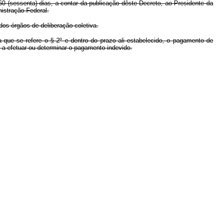
0 (sessenta) dias, a contar da publicação dêste Decreto, ao Presidente da
istração Federal.
dos órgãos de deliberação coletiva.
 que se refere o § 2º e dentro do prazo ali estabelecido, o pagamento de
 a efetuar ou determinar o pagamento indevido.