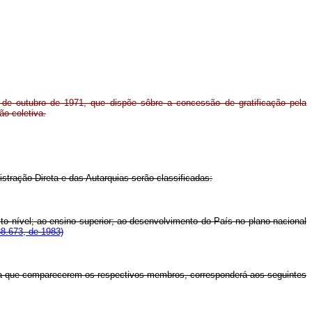
 de outubro de 1971, que dispõe sôbre a concessão de gratificação pela
ão coletiva.
stração Direta e das Autarquias serão classificadas:
alto nível; ao ensino superior; ao desenvolvimento do País no plano nacional
88.673, de 1983)
 a que comparecerem os respectivos membros, corresponderá aos seguintes