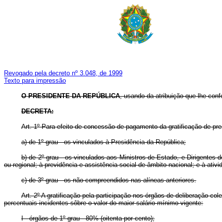
Revogado pela decreto nº 3.048, de 1999
Texto para impressão
O PRESIDENTE DA REPÚBLICA
, usando da atribuição que lhe confe
DECRETA:
Art. 1º Para efeito de concessão de pagamento da gratificação de pr
a) de 1º grau - os vinculados à Presidência da República;
b) de 2º grau - os vinculados aos Ministros de Estado, e Dirigentes d
ou regional; à previdência e assistência social de âmbito nacional; e à at
c) de 3º grau - os não compreendidos nas alíneas anteriores.
Art. 2º A gratificação pela participação nos órgãos de deliberação col
percentuais incidentes sôbre o valor do maior salário-mínimo vigente:
I - órgãos de 1º grau - 80% (oitenta por cento);