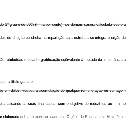
 de 1º grau e de 30% (trinta por cento) nos demais casos, calculada sobre a
s de direção ou chefia na repartição cuja estrutura se integra o órgão de
ão retribuídas mediante gratificação eqüivalente à metade da importância a
er a título gratuito.
ção de um dêles, vedada a acumulação de qualquer remuneração ou vantagem
 e analisando as suas finalidades, com o objetivo de reduzí-los ao mínimo
 e elaborada sob a responsabilidade dos Órgãos de Pessoal dos Ministérios,