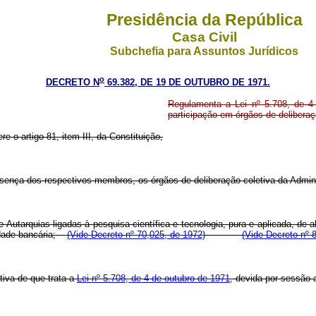
Presidência da República
Casa Civil
Subchefia para Assuntos Jurídicos
o
DECRETO N
69.382, DE 19 DE OUTUBRO DE 1971.
Regulamenta a Lei nº 5.708, de 4
participação em órgãos de deliberaç
re o artigo 81, item III, da Constituição,
esença dos respectivos membros, os órgãos de deliberação coletiva da Admini
e Autarquias ligadas à pesquisa científica e tecnologia, pura e aplicada, de 
ividade bancária;
(Vide Decreto nº 70,025, de 1972)
(Vide Decreto nº 
etiva de que trata a
Lei nº 5.708, de 4 de outubro de 1971
, devida por sessão