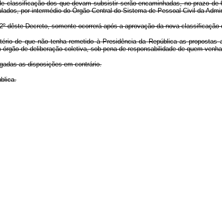
de classificação dos que devam subsistir serão encaminhadas, no prazo de 6
lados, por intermédio do Órgão Central do Sistema de Pessoal Civil da Admin
 2º dêste Decreto, somente ocorrerá após a aprovação da nova classificação 
ério de que não tenha remetido à Presidência da República as propostas a
m órgão de deliberação coletiva, sob pena de responsabilidade de quem venha
ogadas as disposições em contrário.
blica.