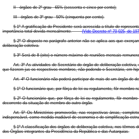
II - órgãos de 2º grau - 65% (sessenta e cinco por cento);
III - órgãos de 3º grau - 50% (cinquenta por cento).
§ 1º A gratificação do Presidente será acrescida a título de represe
importância total devida mensalmente.
(Vide Decreto nº 70,025, de 19
§ 2º O disposto no parágrafo anterior não se aplica aos que exerça
deliberação coletiva.
§ 3º Será de 8 (oito) o número máximo de reuniões mensais remu
Art. 3º As atividades de Secretário do órgão de deliberação coletiv
que fizerem jus os respectivos membros, não podendo o Secretário, em hip
Art. 4º O funcionário não poderá participar de mais de um órgão de de
§ 1º O funcionário que, por fôrça de lei ou regulamento, fôr membro na
§ 2º O funcionário que, por fôrça de lei ou regulamento, fôr membr
decorrente da situação de membro do outro órgão.
Art. 5º Os Ministérios promoverão, nas respectivas áreas, completo
indispensável, como medida inadiável de economia e de simplificação estrut
§ 1º A classificação dos órgãos de deliberação coletiva, nos têrmos
dos Órgãos integrantes da Presidência da República e das Autarquias.