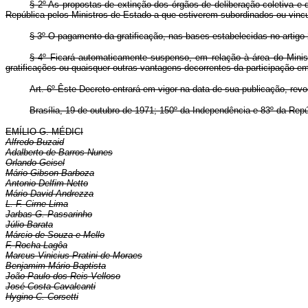
§ 2º As propostas de extinção dos órgãos de deliberação coletiva e 
República pelos Ministros de Estado a que estiverem subordinados ou vincu
§ 3º O pagamento da gratificação, nas bases estabelecidas no artigo
§ 4º Ficará automaticamente suspenso, em relação à área do Minist
gratificações ou quaisquer outras vantagens decorrentes da participação e
Art. 6º Êste Decreto entrará em vigor na data de sua publicação, rev
Brasília, 19 de outubro de 1971; 150º da Independência e 83º da Repú
EMÍLIO G. MÉDICI
Alfredo Buzaid
Adalberto de Barros Nunes
Orlando Geisel
Mário Gibson Barboza
Antonio Delfim Netto
Mário David Andrezza
L. F. Cirne Lima
Jarbas G. Passarinho
Júlio Barata
Márcio de Souza e Mello
F. Rocha Lagôa
Marcus Vinicius Pratini de Moraes
Benjamim Mário Baptista
João Paulo dos Reis Velloso
José Costa Cavalcanti
Hygino C. Corsetti