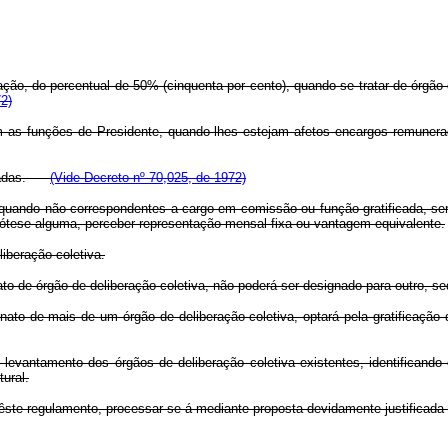
ntação, do percentual de 50% (cinquenta por cento), quando se tratar de órgão
72)
m as funções de Presidente, quando lhes estejam afetos encargos remunerado
neradas.
(Vide Decreto nº 70,025, de 1972)
a, quando não correspondentes a cargo em comissão ou função gratificada, ser
ótese alguma, perceber representação mensal fixa ou vantagem equivalente.
liberação coletiva.
to de órgão de deliberação coletiva, não poderá ser designado para outro, sequ
o nato de mais de um órgão de deliberação coletiva, optará pela gratifica
 levantamento dos órgãos de deliberação coletiva existentes, identificando
ural.
 dêste regulamento, processar-se-á mediante proposta devidamente justificada