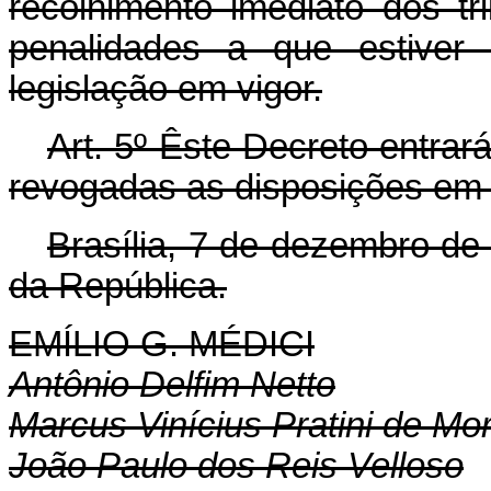
recolhimento imediato dos tr
penalidades a que estiver
legislação em vigor.
Art
. 5º Êste Decreto entrar
revogadas as disposições em 
Brasília, 7 de dezembro de
da República.
EMÍLIO G. MÉDICI
Antônio Delfim Netto
Marcus Vinícius Pratini de Mo
João Paulo dos Reis Velloso