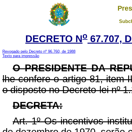
Pres
Subch
o
DECRETO N
67.707, 
Revogado pelo Decreto nº 96.760, de 1988
Texto para impressão
O PRESIDENTE DA REP
lhe confere o artigo 81, item I
o disposto no Decreto-lei nº 
DECRETA:
Art
. 1º Os incentivos insti
de dezembro de 1970, serão co