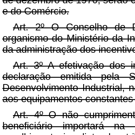
e do Comércio.
Art
. 2º O Conselho de De
organismo do Ministério da I
da administração dos incentivo
Art
. 3º A efetivação dos i
declaração emitida pela S
Desenvolvimento Industrial, n
aos equipamentos constantes 
Art
. 4º O não cumpriment
beneficiário importará n