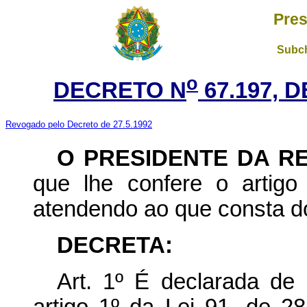
Pres
Subch
o
DECRETO N
67.197, 
Revogado pelo Decreto de 27.5.1992
O PRESIDENTE DA R
que lhe confere o artigo 
atendendo ao que consta d
DECRETA:
Art
. 1º É declarada de 
artigo 1º da Lei 91, de 