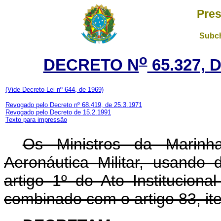
Pres
Subch
o
DECRETO N
65.327, 
(Vide Decreto-Lei nº 644, de 1969)
Revogado pelo Decreto nº
68.419, de 25.3.1971
Revogado pelo Decreto de 15.2.1991
Texto para impressão
Os Ministros da Marinh
Aeronáutica Militar, usando 
artigo 1º do Ato Institucion
combinado com o artigo 83, ite