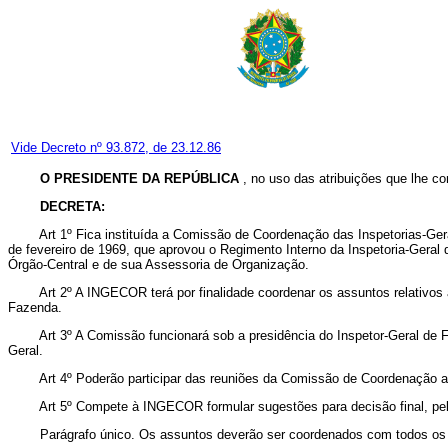
Vide Decreto nº 93.872, de 23.12.86
O PRESIDENTE DA REPÚBLICA
, no uso das atribuições que lhe con
DECRETA:
Art 1º Fica instituída a Comissão de Coordenação das Inspetorias-Gerais d
de fevereiro de 1969, que aprovou o Regimento Interno da Inspetoria-Geral d
Órgão-Central e de sua Assessoria de Organização.
Art 2º A INGECOR terá por finalidade coordenar os assuntos relativos às a
Fazenda.
Art 3º A Comissão funcionará sob a presidência do Inspetor-Geral de Fin
Geral.
Art 4º Poderão participar das reuniões da Comissão de Coordenação as
Art 5º Compete à INGECOR formular sugestões para decisão final, pela
Parágrafo único. Os assuntos deverão ser coordenados com todos os set