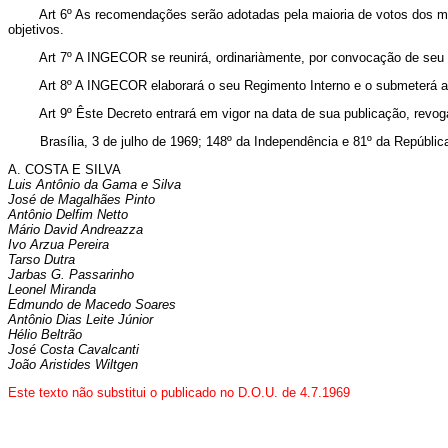
Art 6º As recomendações serão adotadas pela maioria de votos dos mem
objetivos.
Art 7º A INGECOR se reunirá, ordinariàmente, por convocação de seu P
Art 8º A INGECOR elaborará o seu Regimento Interno e o submeterá a ex
Art 9º Êste Decreto entrará em vigor na data de sua publicação, revoga
Brasília, 3 de julho de 1969; 148º da Independência e 81º da Repúblic
A. COSTA E SILVA
Luis Antônio da Gama e Silva
José de Magalhães Pinto
Antônio Delfim Netto
Mário David Andreazza
Ivo Arzua Pereira
Tarso Dutra
Jarbas G. Passarinho
Leonel Miranda
Edmundo de Macedo Soares
Antônio Dias Leite Júnior
Hélio Beltrão
José Costa Cavalcanti
João Aristides Wiltgen
Este texto não substitui o publicado no D.O.U. de 4.7.1969