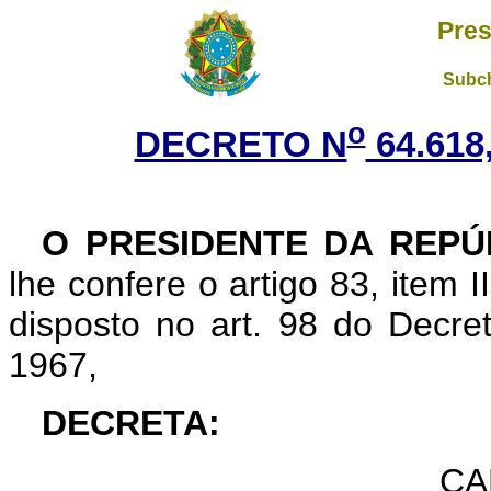
Pres
Subch
o
DECRETO N
64.618
O PRESIDENTE DA REPÚ
lhe confere o artigo 83, item I
disposto no art. 98 do Decret
1967,
DECRETA:
CA