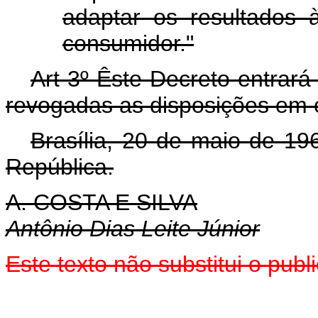
adaptar os resultados 
consumidor."
Art 3º Êste Decreto entrará
revogadas as disposições em c
Brasília, 20 de maio de 19
República.
A. COSTA E SILVA
Antônio Dias Leite Júnior
Este texto não substitui o pub