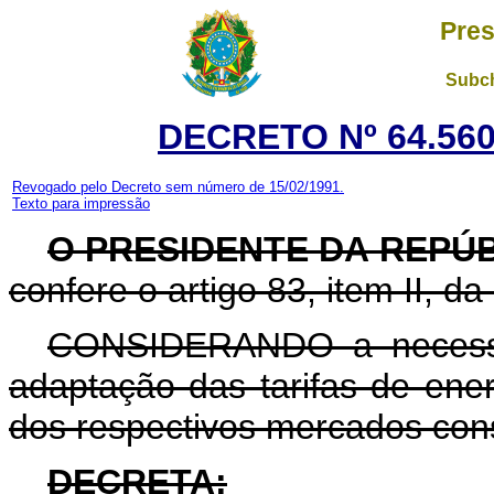
Pres
Subch
DECRETO Nº 64.560
Revogado pelo Decreto sem número de 15/02/1991.
Texto para impressão
O PRESIDENTE DA REPÚ
confere o artigo 83, item II, da
CONSIDERANDO a necessi
adaptação das tarifas de ener
dos respectivos mercados con
DECRETA: