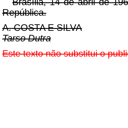
Brasília, 14 de abril de 1
República.
A. COSTA E SILVA
Tarso Dutra
Este texto não substitui o pu