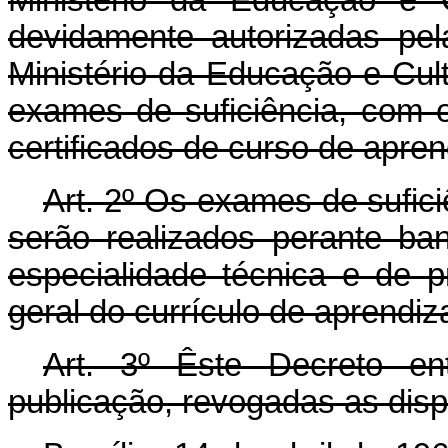
devidamente autorizadas pela
Ministério da Educação e Cult
exames de suficiência, com o
certificados de curso de apren
Art
. 2º Os exames de sufici
serão realizados perante b
especialidade técnica e de p
geral do currículo de aprendiz
Art
. 3º Êste Decreto en
publicação, revogadas as disp