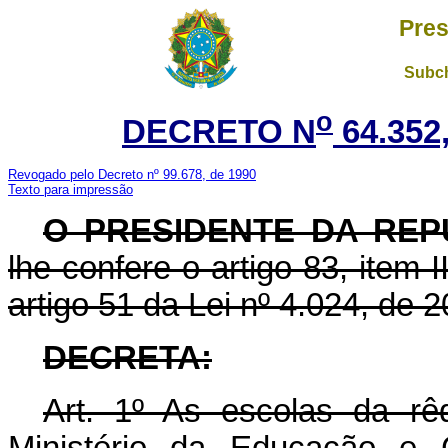
Pres
Subch
o
DECRETO N
64.352
Revogado pelo Decreto nº 99.678, de 1990
Texto para impressão
O PRESIDENTE DA REP
lhe confere o artigo 83, item 
artigo 51 da Lei nº 4.024, de
DECRETA:
Art
. 1º As escolas da rêd
Ministério da Educação e 