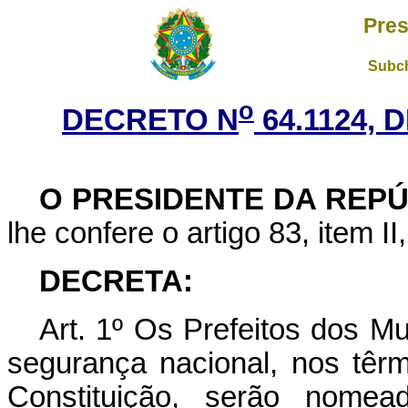
Pres
Subch
o
DECRETO N
64.1124, 
O PRESIDENTE DA REP
lhe confere o artigo 83, item II
DECRETA:
Art
. 1º Os Prefeitos dos Mu
segurança nacional, nos têrm
Constituição, serão nome