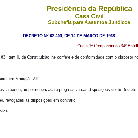
Presidência da República
Casa Civil
Subchefia para Assuntos Jurídicos
o
DECRETO N
62.400, DE 14 DE MARÇO DE 1968
Cria a 1ª Companhia do 34º Bata
 83, item II, da Constituição lhe confere e de conformidade com o disposto no
m sede em Macapá - AP.
ares, a execução pormenorizada e progressiva das disposições dêste Decreto.
ção, revogadas as disposições em contrário.
lica.