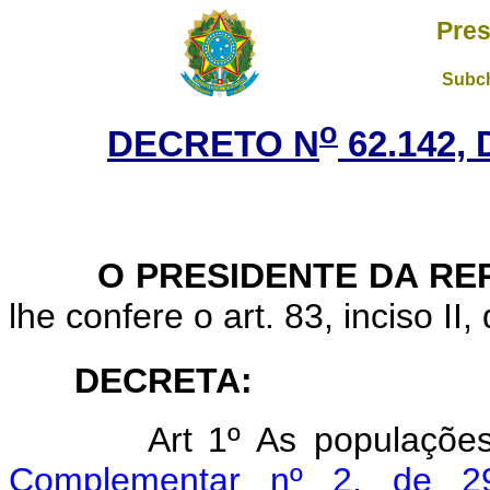
Pres
Subch
o
DECRETO N
62.142, 
O PRESIDENTE DA REP
lhe confere o art. 83, inciso II,
DECRETA:
Art
1º As populaçõe
Complementar nº 2, de 