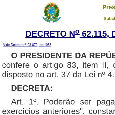
Pres
Subch
o
DECRETO N
62.115,
Vide Decreto nº 93.872, de 1986
O PRESIDENTE DA REPÚ
confere o artigo 83, item II,
disposto no art. 37 da Lei nº 
DECRETA:
Art. 1º. Poderão ser pag
exercícios anteriores", const