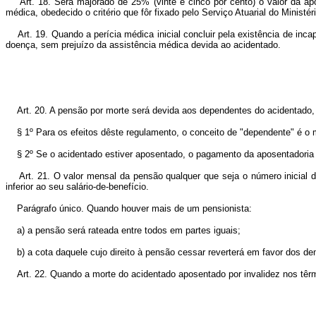
Art. 18. Será majorado de 25% (vinte e cinco por cento) o valor da apos
médica, obedecido o critério que fôr fixado pelo Serviço Atuarial do Ministé
Art. 19. Quando a perícia médica inicial concluir pela existência de incapa
doença, sem prejuízo da assistência médica devida ao acidentado.
Art. 20. A pensão por morte será devida aos dependentes do acidentado, a
§ 1º Para os efeitos dêste regulamento, o conceito de "dependente" é o 
§ 2º Se o acidentado estiver aposentado, o pagamento da aposentadoria ce
Art. 21. O valor mensal da pensão qualquer que seja o número inicial dos
inferior ao seu salário-de-benefício.
Parágrafo único. Quando houver mais de um pensionista:
a) a pensão será rateada entre todos em partes iguais;
b) a cota daquele cujo direito à pensão cessar reverterá em favor dos de
Art. 22. Quando a morte do acidentado aposentado por invalidez nos têrmos