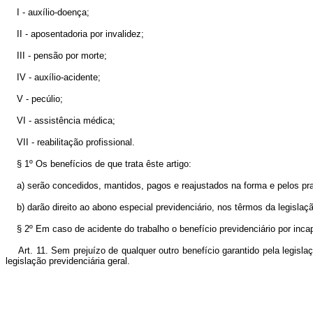
I - auxílio-doença;
II - aposentadoria por invalidez;
III - pensão por morte;
IV - auxílio-acidente;
V - pecúlio;
VI - assistência médica;
VII - reabilitação profissional.
§ 1º Os benefícios de que trata êste artigo:
a) serão concedidos, mantidos, pagos e reajustados na forma e pelos praz
b) darão direito ao abono especial previdenciário, nos têrmos da legislaçã
§ 2º Em caso de acidente do trabalho o benefício previdenciário por inca
Art. 11. Sem prejuízo de qualquer outro benefício garantido pela legislaçã
legislação previdenciária geral.