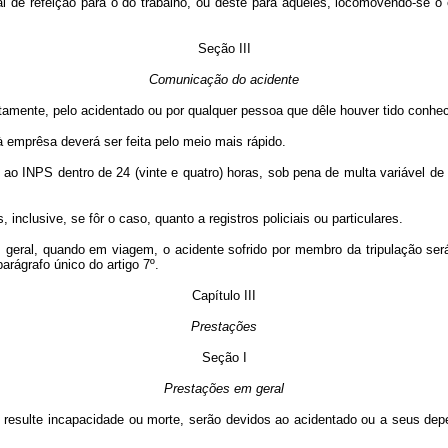
 de refeição para o do trabalho, ou dêste para aquêles, locomovendo-se o
Seção III
Comunicação do acidente
amente, pelo acidentado ou por qualquer pessoa que dêle houver tido conhe
emprêsa deverá ser feita pelo meio mais rápido.
INPS dentro de 24 (vinte e quatro) horas, sob pena de multa variável de 1
clusive, se fôr o caso, quanto a registros policiais ou particulares.
geral, quando em viagem, o acidente sofrido por membro da tripulação será
rágrafo único do artigo 7º.
Capítulo III
Prestações
Seção I
Prestações em geral
resulte incapacidade ou morte, serão devidos ao acidentado ou a seus dep