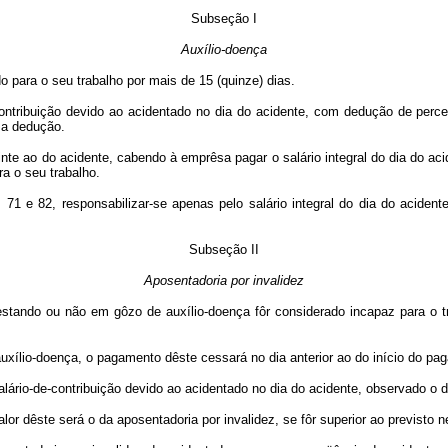
Subseção I
Auxílio-doença
 para o seu trabalho por mais de 15 (quinze) dias.
ontribuição devido ao acidentado no dia do acidente, com dedução de percen
ma dedução.
te ao do acidente, cabendo à emprêsa pagar o salário integral do dia do acid
ra o seu trabalho.
 e 82, responsabilizar-se apenas pelo salário integral do dia do acidente
Subseção II
Aposentadoria por invalidez
tando ou não em gôzo de auxílio-doença fôr considerado incapaz para o trab
uxílio-doença, o pagamento dêste cessará no dia anterior ao do início do pa
ário-de-contribuição devido ao acidentado no dia do acidente, observado o dis
 dêste será o da aposentadoria por invalidez, se fôr superior ao previsto ne