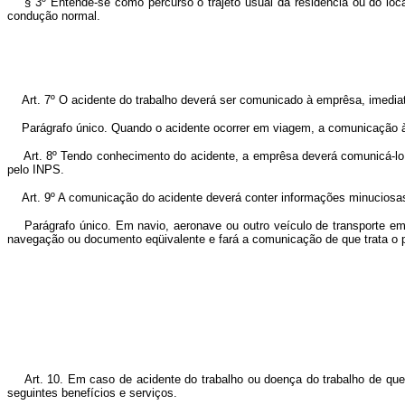
§ 3º Entende-se como percurso o trajeto usual da residência ou do local
condução normal.
Art. 7º O acidente do trabalho deverá ser comunicado à emprêsa, imediat
Parágrafo único. Quando o acidente ocorrer em viagem, a comunicação à 
Art. 8º Tendo conhecimento do acidente, a emprêsa deverá comunicá-lo ao 
pelo INPS.
Art. 9º A comunicação do acidente deverá conter informações minuciosas, in
Parágrafo único. Em navio, aeronave ou outro veículo de transporte em 
navegação ou documento eqüivalente e fará a comunicação de que trata o pa
Art. 10. Em caso de acidente do trabalho ou doença do trabalho de que 
seguintes benefícios e serviços.