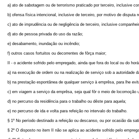
a) ato de sabotagem ou de terrorismo praticado por terceiro, inclusive co
b) ofensa física intencional, inclusive de terceiro, por motivo de disputa 
c) ato de imprudência ou de negligência de terceiro, inclusive companheir
d) ato de pessoa privada do uso da razão;
e) desabamento, inundação ou incêndio;
f) outros casos fortuitos ou decorrentes de fôrça maior;
II - o acidente sofrido pelo empregado, ainda que fora do local ou do horár
a) na execução de ordem ou na realização de serviço sob a autoridade d
b) na prestação espontânea de qualquer serviço à emprêsa, para lhe evitar
c) em viagem a serviço da emprêsa, seja qual fôr o meio de locomoção uti
d) no percurso da residência para o trabalho ou dêste para aquela;
e) no percurso de ida e volta para refeição no intervalo do trabalho.
§ 1º No período destinado a refeição ou descanso, ou por ocasião da satis
§ 2º O disposto no item II não se aplica ao acidente sofrido pelo empregad