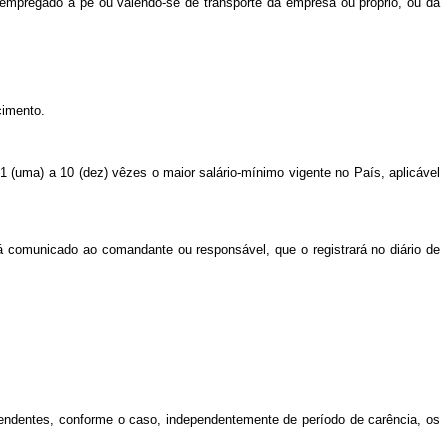
 empregado a pé ou valendo-se de transporte da emprêsa ou próprio, ou da
cimento.
 (uma) a 10 (dez) vêzes o maior salário-mínimo vigente no País, aplicável
 comunicado ao comandante ou responsável, que o registrará no diário de
endentes, conforme o caso, independentemente de período de carência, os