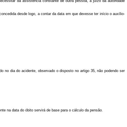
cessitar da assistência constante de outra pessoa, a juízo da autoridade
 concedida desde logo, a contar da data em que devesse ter início o auxílio-
do no dia do acidente, observado o disposto no artigo 35, não podendo ser
te na data do óbito servirá de base para o cálculo da pensão.