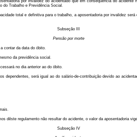
entadoria por invalidez do acidentado que em conseqüência do acidente ne
rio do Trabalho e Previdência Social.
cidade total e definitiva para o trabalho, a aposentadoria por invalidez será
Subseção III
Pensão por morte
 contar da data do óbito.
mesmo da previdência social.
ssará no dia anterior ao do óbito.
 dependentes, será igual ao do salário-de-contribuição devido ao acidenta
mais.
 dêste regulamento não resultar do acidente, o valor da aposentadoria vigen
Subseção IV