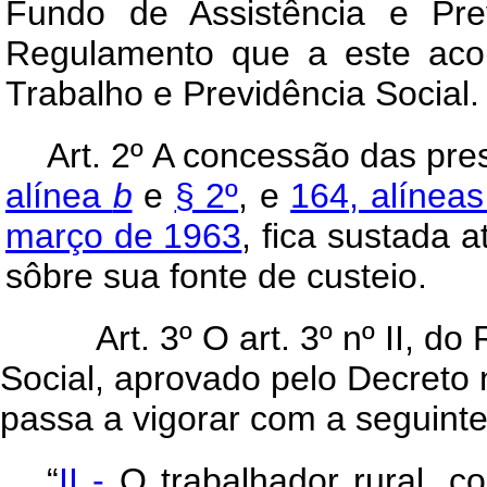
Fundo de Assistência e Pre
Regulamento que a este aco
Trabalho e Previdência Social.
Art
. 2º A concessão das pr
alínea
b
e
§ 2º
, e
164, alíneas
março de 1963
, fica sustada
sôbre sua fonte de custeio.
Art. 3º O art. 3º nº II, 
Social, aprovado pelo Decreto
passa a vigorar com a seguint
“
II -
O trabalhador rural, co