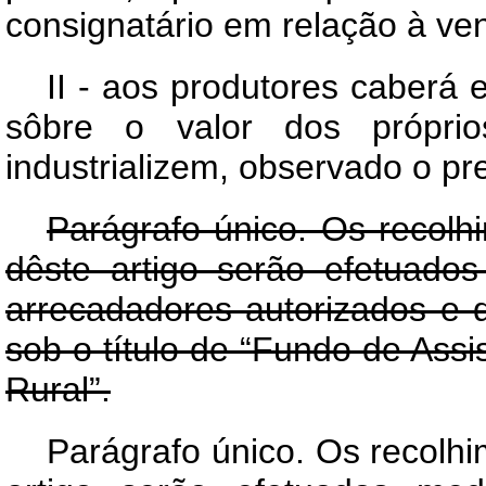
consignatário em relação à ve
II - aos produtores caberá 
sôbre o valor dos próprio
industrializem, observado o p
Parágrafo único. Os recolh
dêste artigo serão efetuado
arrecadadores autorizados e 
sob o título de “Fundo de Assi
Rural”.
Parágrafo único. Os recolhim