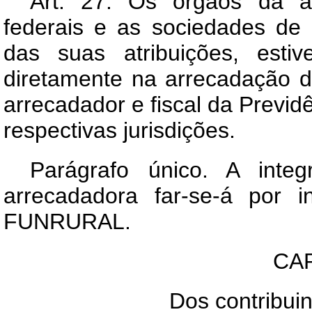
Art
. 27. Os órgãos da adm
federais e as sociedades de
das suas atribuições, esti
diretamente na arrecadação 
arrecadador e fiscal da Previd
respectivas jurisdições.
Parágrafo único. A inte
arrecadadora far-se-á por i
FUNRURAL.
CAP
Dos contribuin