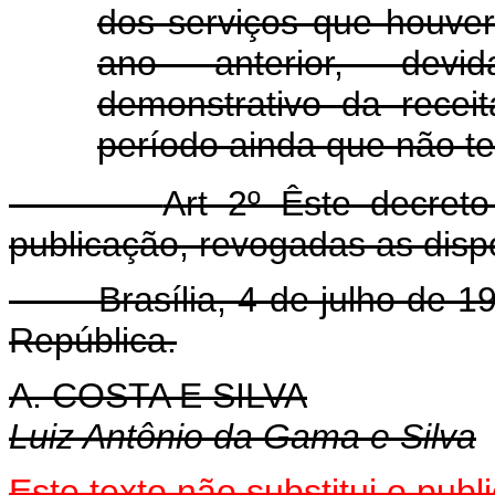
dos serviços que houver
ano anterior, dev
demonstrativo da recei
período ainda que não t
Art 2º Êste decret
publicação, revogadas as disp
Brasília, 4 de julho de 196
República.
A. COSTA E SILVA
Luiz Antônio da Gama e Silva
Este texto não substitui o pu