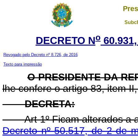
Pres
Subch
o
DECRETO N
60.931,
Revogado pelo Decreto nº 8.726, de 2016
Texto para impressão
O PRESIDENTE DA RE
lhe confere o artigo 83, item II
DECRETA:
Art 1º Ficam alterados a 
Decreto nº 50.517, de 2 de 