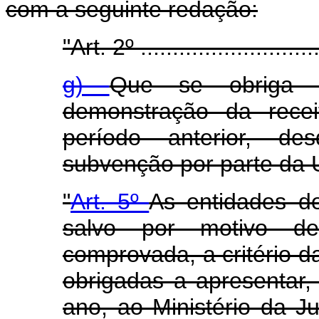
com a seguinte redação:
"Art. 2º .............................
g)
Que se obriga a
demonstração da recei
período anterior, d
subvenção por parte da 
"
Art. 5º
As entidades de
salvo por motivo de
comprovada, a critério d
obrigadas a apresentar,
ano, ao Ministério da Jus