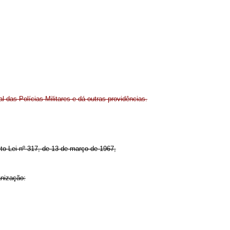
l das Polícias Militares e dá outras providências.
eto-Lei nº 317, de 13 de março de 1967,
anização: