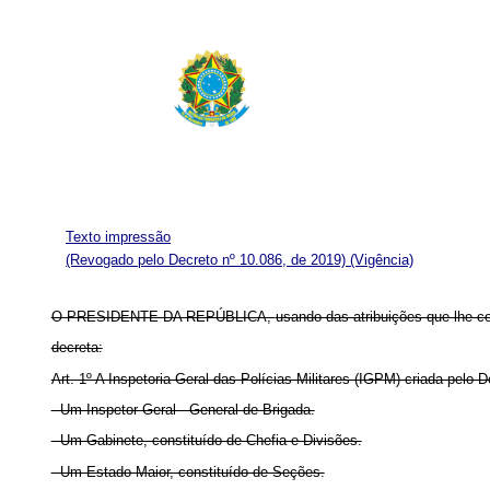
Texto impressão
(Revogado pelo Decreto nº 10.086, de 2019)
(Vigência)
O PRESIDENTE DA REPÚBLICA,
usando das atribuições que lhe co
decreta:
Art. 1º A Inspetoria Geral das Polícias Militares (IGPM) criada pelo 
- Um Inspetor-Geral - General-de-Brigada.
- Um Gabinete, constituído de Chefia e Divisões.
- Um Estado-Maior, constituído de Seções.