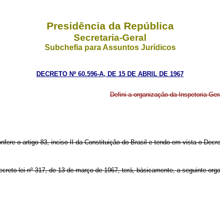
Presidência da República
Secretaria-Geral
Subchefia para Assuntos Jurídicos
DECRETO Nº 60.596-A, DE 15 DE ABRIL DE 1967
Defini a organização da Inspetoria Gera
nfere o artigo 83, inciso II da Constituição do Brasil e tendo em vista o Decr
Decreto-lei nº 317, de 13 de março de 1967, terá, bàsicamente, a seguinte org