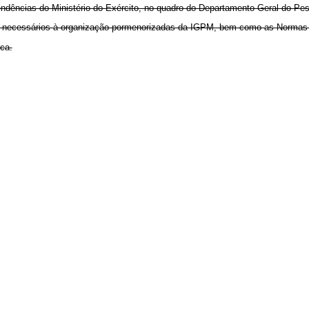
ependências do Ministério do Exército, no quadro do Departamento Geral do Pes
res necessários à organização pormenorizadas da IGPM, bem como as Normas
ica.