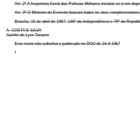
Art. 2º A Inspetoria-Geral das Polícias Militares instalar-se-á em d
Art. 3º O Ministro do Exército baixará todos os atos complementa
Brasília, 15 de abril de 1967; 146º da Independência e 79º da Repúbl
A. COSTA E SILVA
Aurélio de Lyra Tavares
Este texto não substitui o publicado no DOU de 24.4.1967
*