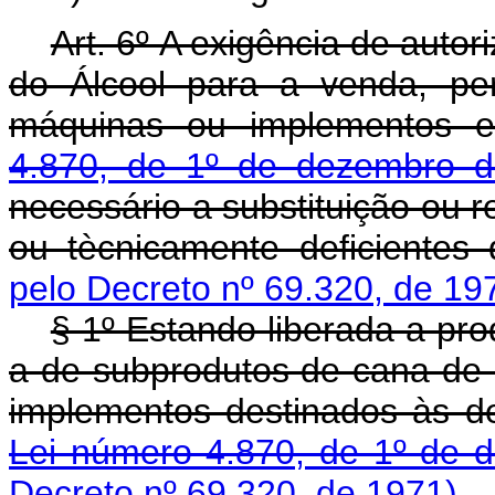
Art. 6º A exigência de autor
do Álcool para a venda, pe
máquinas ou implementos e
4.870, de 1º de dezembro d
necessário a substituição ou 
ou tècnicamente deficientes
pelo Decreto nº 69.320, de 19
§ 1º Estando liberada a pr
a de subprodutos de cana de 
implementos destinados às de
Lei número 4.870, de 1º de 
Decreto nº 69.320, de 1971)