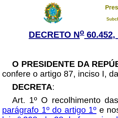
Pres
Subch
o
DECRETO N
60.452,
O PRESIDENTE DA REPÚ
confere o artigo 87, inciso I, d
DECRETA
:
Art. 1º O recolhimento das
parágrafo 1º do artigo 1º
e no