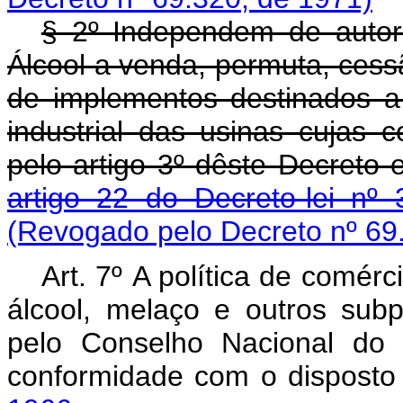
§ 2º Independem de autori
Álcool a venda, permuta, cess
de implementos destinados 
industrial das usinas cujas
pelo artigo 3º dêste Decreto
artigo 22 do Decreto-lei nº
(Revogado pelo Decreto nº 69
Art. 7º A política de comérc
álcool, melaço e outros sub
pelo Conselho Nacional do
conformidade com o dispost