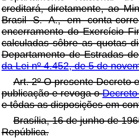
creditará, diretamente, ao Mi
Brasil S. A., em conta-cor
encerramento do Exercício Fi
calculadas sôbre as quotas di
Departamento de Estradas d
da Lei nº 4.452, de 5 de nove
Art
. 2º O presente Decreto 
publicação e revoga o
Decreto
e tôdas as disposições em cont
Brasília, 16 de junho de 19
República.