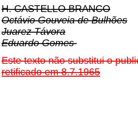
H. CASTELLO BRANCO
Octávio Gouveia de Bulhões
Juarez Távora
Eduardo Gomes
Este texto não substitui o pu
retificado em 8.7.1965