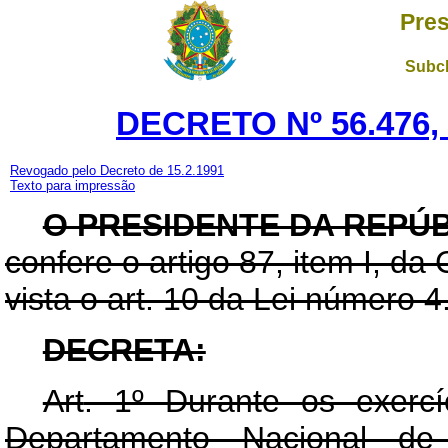
Pres
Subch
DECRETO Nº 56.476,
Revogado pelo Decreto de 15.2.1991
Texto para impressão
O PRESIDENTE DA REPÚ
confere o artigo 87, item I, da
vista o art. 10 da Lei número 
DECRETA:
Art
. 1º Durante os exercí
Departamento Nacional d