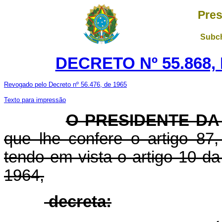
Pres
Subch
DECRETO Nº 55.868,
Revogado pelo Decreto nº 56.476, de 1965
Texto para impressão
O PRESIDENTE DA
que lhe confere o artigo 87,
tendo em vista o artigo 10 d
1964,
decreta: