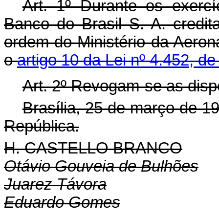
Art. 1º Durante os exercí
Banco do Brasil S. A. credita
ordem do Ministério da Aeron
o
artigo 10 da Lei nº 4.452, d
Art. 2º Revogam-se as disp
Brasília, 25 de março de 1
República.
H. CASTELLO BRANCO
Otávio Gouveia de Bulhões
Juarez Távora
Eduardo Gomes