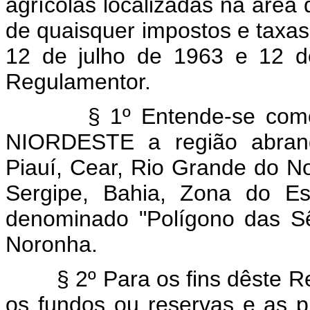
agrícolas localizadas na áre
de quaisquer impostos e taxas
12 de julho de 1963 e 12 d
Regulamentor.
§ 1º Entende-se como á
NIORDESTE a região abrang
Piauí, Cear, Rio Grande do N
Sergipe, Bahia, Zona do Es
denominado "Polígono das Sê
Noronha.
§ 2º Para os fins dêste Re
os fundos ou reservas e as p