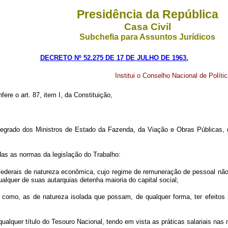
Presidência da República
Casa Civil
Subchefia para Assuntos Jurídicos
DECRETO Nº 52.275 DE 17 DE JULHO DE 1963.
Institui o Conselho Nacional de Polític
fere o art. 87, item I, da Constituição,
, integrado dos Ministros de Estado da Fazenda, da Viação e Obras Públicas,
adas as normas da legislação do Trabalho:
s Federais de natureza econômica, cujo regime de remuneração de pessoal não
quer de suas autarquias detenha maioria do capital social;
em como, as de natureza isolada que possam, de qualquer forma, ter efeitos
ualquer título do Tesouro Nacional, tendo em vista as práticas salariais na