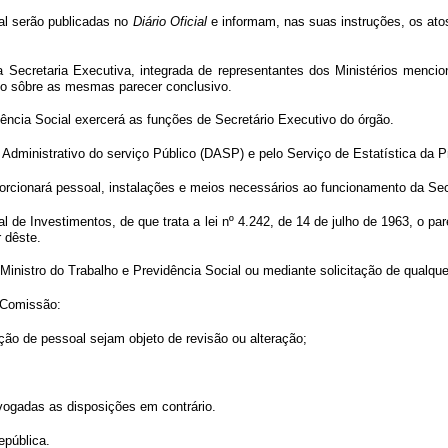
ial serão publicadas no
Diário Oficial
e informam, nas suas instruções, os ato
a Secretaria Executiva, integrada de representantes dos Ministérios menci
do sôbre as mesmas parecer conclusivo.
dência Social exercerá as funções de Secretário Executivo do órgão.
 Administrativo do serviço Público (DASP) e pelo Serviço de Estatística da 
porcionará pessoal, instalações e meios necessários ao funcionamento da Sec
 de Investimentos, de que trata a lei nº 4.242, de 14 de julho de 1963, o p
 dêste.
 Ministro do Trabalho e Previdência Social ou mediante solicitação de qualq
a Comissão:
ção de pessoal sejam objeto de revisão ou alteração;
evogadas as disposições em contrário.
epública.