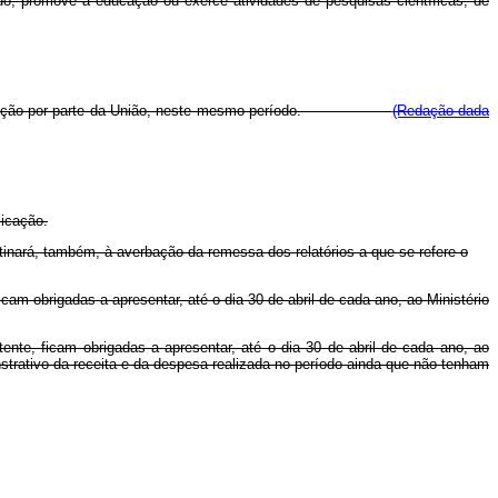
do, promove a educação ou exerce atividades de pesquisas científicas, de
com subvenção por parte da União, neste mesmo período.
(Redação dada
licação.
stinará, também, à averbação da remessa dos relatórios a que se refere o
icam obrigadas a apresentar, até o dia 30 de abril de cada ano, ao Ministério
ente, ficam obrigadas a apresentar, até o dia 30 de abril de cada ano, ao
strativo da receita e da despesa realizada no período ainda que não tenham