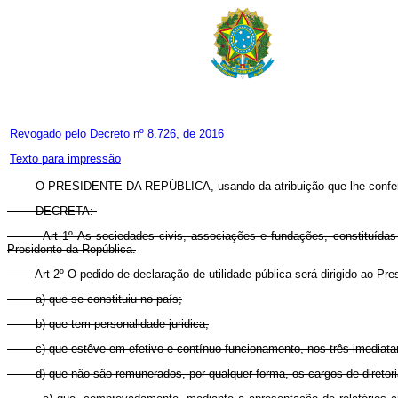
Revogado pelo Decreto nº 8.726, de 2016
Texto para impressão
O PRESIDENTE DA REPÚBLICA, usando da atribuição que lhe confere o
DECRETA:
Art 1º As sociedades civis, associações e fundações, constituídas
Presidente da República.
Art 2º O pedido de declaração de utilidade pública será dirigido ao Pr
a) que se constituiu no país;
b) que tem personalidade juridica;
c) que estêve em efetivo e contínuo funcionamento, nos três imediata
d) que não são remunerados, por qualquer forma, os cargos de diretoria e