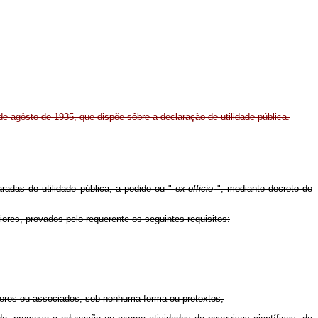
 de agôsto de 1935
, que dispõe sôbre a declaração de utilidade pública.
radas de utilidade pública, a pedido ou "
ex-officio
", mediante decreto do
riores, provados pelo requerente os seguintes requisitos:
dores ou associados, sob nenhuma forma ou pretextos;