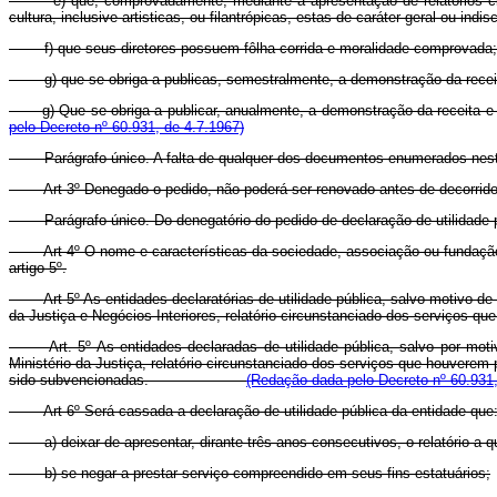
e) que, comprovadamente, mediante a apresentação de relatórios ci
cultura, inclusive artisticas, ou filantrópicas, estas de caráter geral ou in
f) que seus diretores possuem fôlha corrida e moralidade comprovada;
g) que se obriga a publicas, semestralmente, a demonstração da receita 
g) Que se obriga a publicar, anualmente, a demonstração da rec
pelo Decreto nº 60.931, de 4.7.1967)
Parágrafo único. A falta de qualquer dos documentos enumerados neste 
Art 3º Denegado o pedido, não poderá ser renovado antes de decorrido
Parágrafo único. Do denegatório do pedido de declaração de utilidade pú
Art 4º O nome e características da sociedade, associação ou fundação 
artigo 5º.
Art 5º As entidades declaratórias de utilidade pública, salvo motivo d
da Justiça e Negócios Interiores, relatório circunstanciado dos serviços qu
Art. 5º As entidades declaradas de utilidade pública, salvo por mo
Ministério da Justiça, relatório circunstanciado dos serviços que houvere
sido subvencionadas.
(Redação dada pelo Decreto nº 60.931,
Art 6º Será cassada a declaração de utilidade pública da entidade que
a) deixar de apresentar, dirante três anos consecutivos, o relatório a q
b) se negar a prestar serviço compreendido em seus fins estatuários;