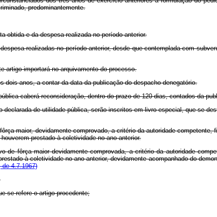
rcunstanciados dos três anos de exercício anteriores à formulação do pedi
discriminado, predominantemente.
obtida e da despesa realizada no período anterior.
eita e despesa realizadas no período anterior, desde que contemplada 
artigo importará no arquivamento do processo.
s dois anos, a contar da data da publicação do despacho denegatório.
blica caberá reconsideração, dentro do prazo de 120 dias, contados da pub
declarada de utilidade pública, serão inscritos em livro especial, que se de
e fôrça maior, devidamente comprovado, a critério da autoridade competente, f
e houverem prestado à coletividade no ano anterior.
tivo de fôrça maior devidamente comprovada, a critério da autoridade compet
m prestado à coletividade no ano anterior, devidamente acompanhado do demon
 de 4.7.1967)
:
ue se refere o artigo procedente;