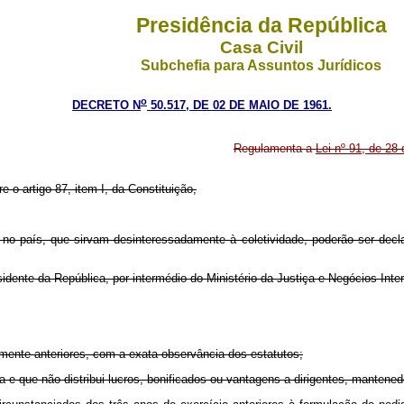
Presidência da República
Casa Civil
Subchefia para Assuntos Jurídicos
o
DECRETO N
50.517, DE 02 DE MAIO DE 1961.
Regulamenta a
Lei nº 91, de 28
 artigo 87, item I, da Constituição,
 no país, que sirvam desinteressadamente à coletividade, poderão ser decla
esidente da República, por intermédio do Ministério da Justiça e Negócios Inte
mente anteriores, com a exata observância dos estatutos;
 que não distribui lucros, bonificados ou vantagens a dirigentes, mantene