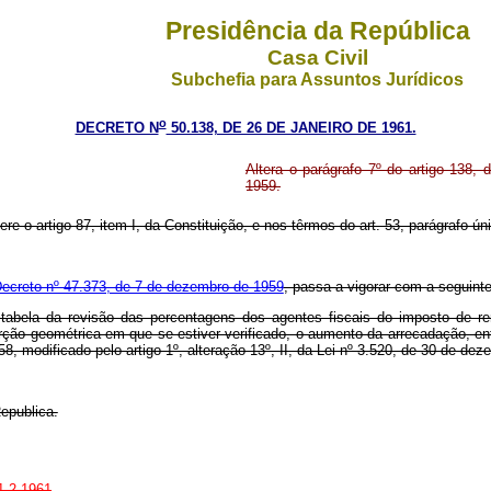
Presidência da República
Casa Civil
Subchefia para Assuntos Jurídicos
o
DECRETO N
50.138, DE 26 DE JANEIRO DE 1961.
Altera o parágrafo 7º do artigo 138
1959.
ere o artigo 87, item I, da Constituição, e nos têrmos do art. 53, parágrafo ú
Decreto nº 47.373, de 7 de dezembro de 1959
, passa a vigorar com a seguint
 tabela da revisão das percentagens dos agentes fiscais do imposto de r
rção geométrica em que se estiver verificado, o aumento da arrecadação, en
8, modificado pelo artigo 1º, alteração 13º, II, da Lei nº 3.520, de 30 de de
epublica.
11.2.1961