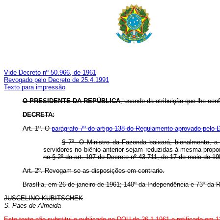
Vide Decreto nº 50.966, de 1961
Revogado pelo Decreto de 25.4.1991
Texto para impressão
O PRESIDENTE DA REPÚBLICA
, usando da atribuição que lhe conf
DECRETA:
Art
. 1º. O
parágrafo 7º do artigo 138 do Regulamento aprovado pelo 
§ 7º. O Ministro da Fazenda baixará, bienalmente, a
servidores no biênio anterior sejam reduzidas à mesma propo
no § 2º do art. 197 do Decreto nº 43.711, de 17 de maio de 195
Art
. 2º. Revogam-se as disposições em contrario.
Brasília, em 26 de janeiro de 1961; 140º da Independência e 73º da R
JUSCELINO KUBITSCHEK
S. Paes de Almeida
Este texto não substitui o publicado no DOU de 26.1.1961 e
retificado em 