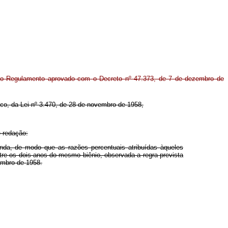
, do Regulamento aprovado com o Decreto nº 47.373, de 7 de dezembro de
nico, da Lei nº 3.470, de 28 de novembro de 1958,
e redação:
enda, de modo que as razões percentuais atribuídas àqueles
tre os dois anos do mesmo biênio, observada a regra prevista
zembro de 1958.