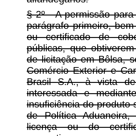
§ 2º - A permissão para 
parágrafo primeiro, be
ou certificado de cob
públicas, que obtiverem
de licitação em Bôlsa, 
Comércio Exterior e Ca
Brasil S.A., à vista d
interessada e mediante
insuficiência do produto 
de Política Aduaneira
licença ou do certif