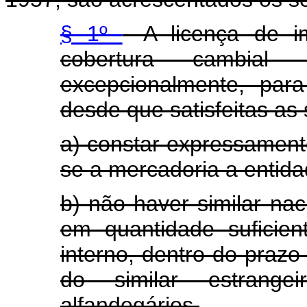
§ 1º
- A licença de i
cobertura cambial 
excepcionalmente, para
desde que satisfeitas as
a) constar expressament
se a mercadoria a entida
b) não haver similar nac
em quantidade suficie
interno, dentro do prazo
do similar estrangei
alfandegários.