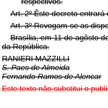
respectivos.
Art. 2º Êste decreto entrará
Art. 3º Revogam-se as dispo
Brasília, em 11 de agôsto d
da República.
RANIERI MAZZILLI
S. Paes de Almeida
Fernando Ramos de Alencar
Este texto não substitui o pu