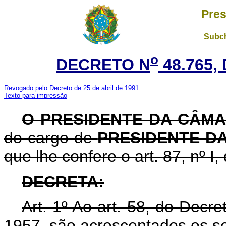
Pres
Subch
o
DECRETO N
48.765,
Revogado pelo Decreto de 25 de abril de 1991
Texto para impressão
O PRESIDENTE DA CÂM
do cargo de
PRESIDENTE D
que lhe confere o art. 87, nº I,
DECRETA:
Art. 1º Ao art. 58, do Decr
1957, são acrescentados os se