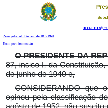
Pres
Subch
o
DECRETO N
35.
Revogado pelo Decreto de 10.5.1991
Texto para impressão
O PRESIDENTE DA REP
87, inciso I, da Constituição,
de junho de 1940 e,
CONSIDERANDO que o Co
opinou pela classificação do
agôsto de 1952, não suscito