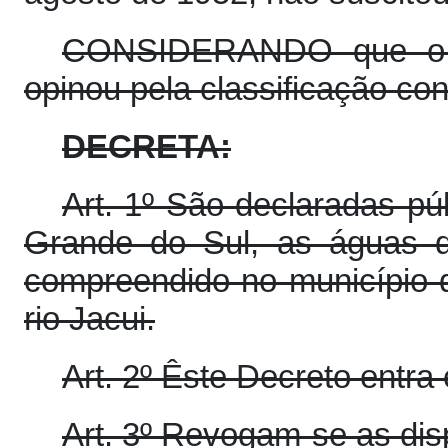
CONSIDERANDO que o Co
opinou pela classificação con
DECRETA:
Art. 1º São declaradas p
Grande do Sul, as águas d
compreendido no município d
rio Jacui.
Art. 2º Êste Decreto entra
Art. 3º Revogam-se as dis