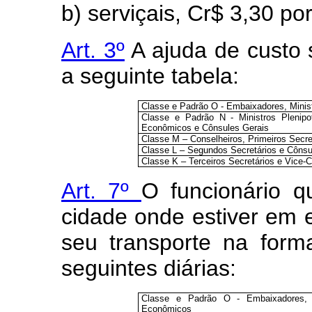
b) serviçais, Cr$ 3,30 po
Art
. 3º
A ajuda de custo
a seguinte tabela:
Classe e Padrão O - Embaixadores, Minis
Classe e Padrão N - Ministros Plenipot
Econômicos e Cônsules Gerais
Classe M – Conselheiros, Primeiros Secre
Classe L – Segundos Secretários e Cônsu
Classe K – Terceiros Secretários e Vice-
Art
. 7º
O funcionário q
cidade onde estiver em e
seu transporte na for
seguintes diárias:
Classe e Padrão O - Embaixadores, Mi
Econômicos