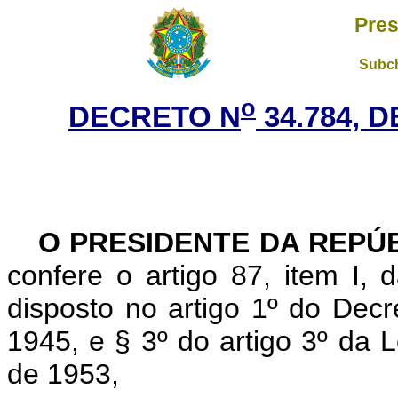
Pres
Subch
o
DECRETO N
34.784, 
O PRESIDENTE DA REPÚ
confere o artigo 87, item I,
disposto no artigo 1º do Decr
1945, e § 3º do artigo 3º da
de 1953,