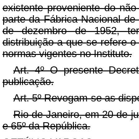
existente proveniente do não
parte da Fábrica Nacional d
de dezembro de 1952, ter
distribuição a que se refere o
normas vigentes no Instituto.
Art. 4º O presente Decre
publicação.
Art. 5º Revogam-se as disp
Rio de Janeiro, em 20 de j
e 65º da República.