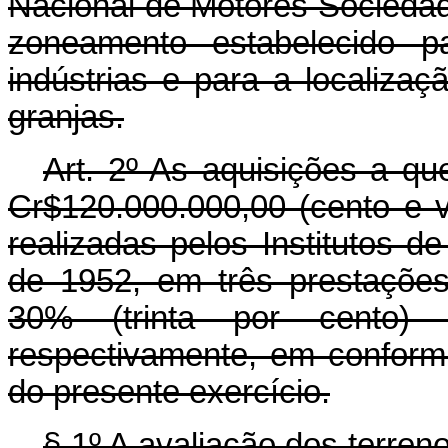
Nacional de Motores Socieda
zoneamento estabelecido pa
indústrias e para a localiza
granjas.
Art. 2º As aquisições a qu
Cr$120.000.000,00 (cento e v
realizadas pelos Institutos d
de 1952, em três prestações
30% (trinta por cento)
respectivamente, em conform
do presente exercício.
§ 1º A avaliação dos terre