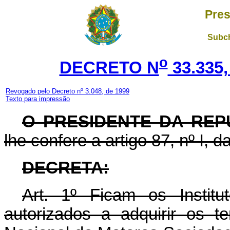
Pres
Subch
o
DECRETO N
33.335,
Revogado pelo Decreto nº 3.048, de 1999
Texto para impressão
O PRESIDENTE DA REP
lhe confere a artigo 87, nº I, d
DECRETA:
Art. 1º Ficam os Instit
autorizados a adquirir os t