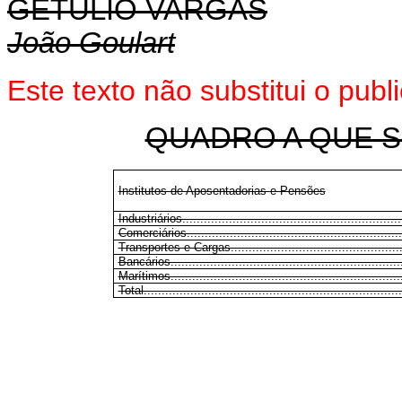
GETÚLIO VARGAS
João Goulart
Este texto não substitui o pub
QUADRO A QUE S
Institutos de Aposentadorias e Pensões
Industriários..............................................................
Comerciários..............................................................
Transportes e Cargas....................................................
Bancários..................................................................
Marítimos..................................................................
Total........................................................................