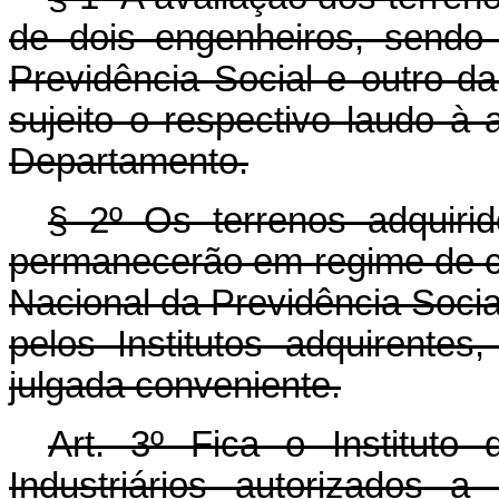
de dois engenheiros, sendo
Previdência Social e outro d
sujeito o respectivo laudo à
Departamento.
§ 2º Os terrenos adquiri
permanecerão em regime de c
Nacional da Previdência Socia
pelos Institutos adquirentes
julgada conveniente.
Art. 3º Fica o Institut
Industriários autorizados 