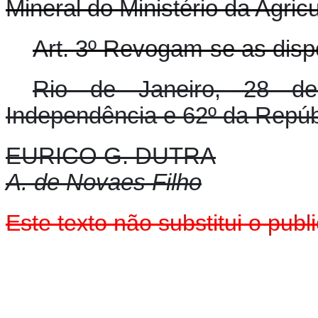
Mineral do Ministério da Agricu
Art. 3º Revogam-se as disp
Rio de Janeiro, 28 d
Independência e 62º da Repúb
EURICO G. DUTRA
A. de Novaes Filho
Este texto
não
substitui o pub