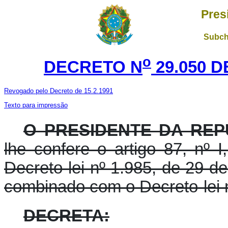
Pres
Subch
o
DECRETO N
29.050 D
Revogado pelo Decreto de 15.2.1991
Texto para impressão
O PRESIDENTE DA REP
lhe confere o artigo 87, nº 
Decreto-lei nº 1.985, de 29 d
combinado com o Decreto-lei n
DECRETA: