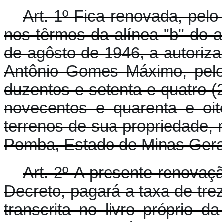
Art. 1º Fica renovada, pel
nos têrmos da alínea "b" do ar
de agôsto de 1946, a autoriza
Antônio Gomes Máximo, pelo
duzentos e setenta e quatro (25
novecentos e quarenta e oi
terrenos de sua propriedade, n
Pomba, Estado de Minas Gera
Art. 2º A presente renovaç
Decreto, pagará a taxa de tre
transcrita no livro próprio