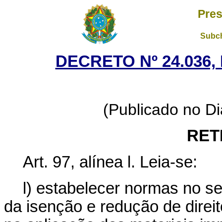
Pres
Subch
DECRETO Nº 24.036,
(Publicado no Diá
RET
Art. 97, alínea l. Leia-se:
l) estabelecer normas no se
da isenção e redução de direi