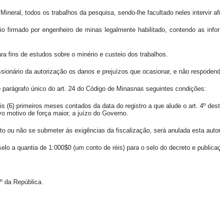
ineral, todos os trabalhos da pesquisa, sendo-lhe facultado neles intervir af
io firmado por engenheiro de minas legalmente habilitado, contendo as inf
ra fins de estudos sobre o minério e custeio dos trabalhos.
cessionário da autorização os danos e prejuízos que ocasionar, e não respode
o parágrafo único do art. 24 do Código de Minasnas seguintes condições:
eis (6) primeiros meses contados da data do registro a que alude o art. 4º des
vo motivo de força maior, a juízo do Governo.
decreto ou não se submeter ás exigências da fiscalização, será anulada esta au
e selo a quantia de 1:000$0 (um conto de réis) para o selo do decreto e public
º da República.