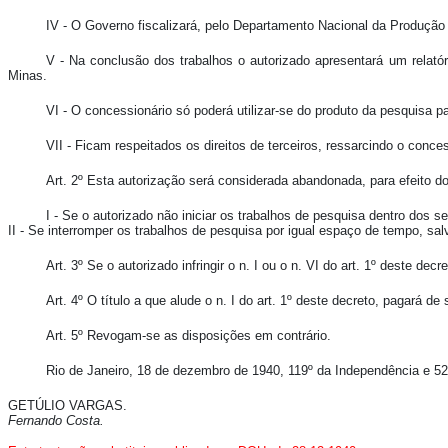
IV - O Governo fiscalizará, pelo Departamento Nacional da Produção M
V - Na conclusão dos trabalhos o autorizado apresentará um relatór
Minas.
VI - O concessionário só poderá utilizar-se do produto da pesquisa pa
VII - Ficam respeitados os direitos de terceiros, ressarcindo o con
Art. 2º Esta autorização será considerada abandonada, para efeito d
I - Se o autorizado não iniciar os trabalhos de pesquisa dentro dos s
II - Se interromper os trabalhos de pesquisa por igual espaço de tempo, sal
Art. 3º Se o autorizado infringir o n. I ou o n. VI do art. 1º deste 
Art. 4º O título a que alude o n. I do art. 1º deste decreto, pagará d
Art. 5º Revogam-se as disposições em contrário.
Rio de Janeiro, 18 de dezembro de 1940, 119º da Independência e 52
GETÚLIO VARGAS.
Fernando Costa.