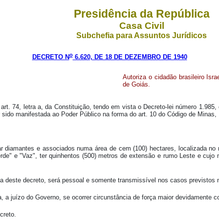
Presidência da República
Casa Civil
Subchefia para Assuntos Jurídicos
o
DECRETO N
6.620, DE 18 DE DEZEMBRO DE 1940
Autoriza o cidadão brasileiro Is
de Goiás.
art. 74, letra a, da Constituição, tendo em vista o Decreto-lei número 1.985,
r sido manifestada ao Poder Público na forma do art. 10 do Código de Minas,
isar diamantes e associados numa área de cem (100) hectares, localizada no
de" e "Vaz", ter quinhentos (500) metros de extensão e rumo Leste e cujo m
ica deste decreto, será pessoal e somente transmissível nos casos previstos n
da, a juízo do Governo, se ocorrer circunstância de força maior devidamente 
creto.