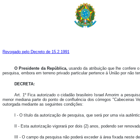
Revogado pelo Decreto de 15.2.1991
O Presidente da República,
usando da atribuição que lhe confere o 
pesquisa, embora em terreno privado particular pertence á União por não te
DECRETA:
Art. 1º Fica autorizado o cidadão brasileiro Israel Amorim a pesqu
menor mediana parte do ponto de confluência dos córregos "Cabeceiras Ver
outorgada mediante as seguintes condições:
I - O título da autorização de pesquisa, que será por uma via autênt
II - Esta autorização vigorará por dois (2) anos, podendo ser renova
III - O campo da pesquisa não poderá exceder á área fixada neste de