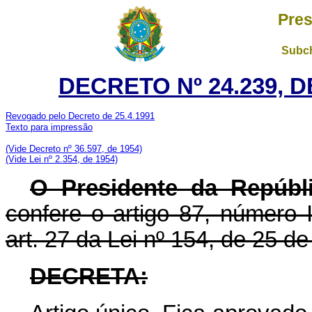
Pres
Subch
DECRETO Nº 24.239, 
Revogado pelo Decreto de 25.4.1991
Texto para impressão
(Vide Decreto nº 36.597, de 1954)
(Vide Lei nº 2.354, de 1954)
O
Presidente da Repúbl
confere o artigo 87, número 
art. 27 da Lei nº 154, de 25 
DECRETA: