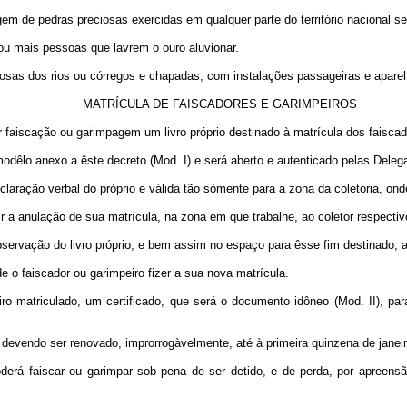
gem de pedras preciosas exercidas em qualquer parte do território nacional s
ou mais pessoas que lavrem o ouro aluvionar.
iosas dos rios ou córregos e chapadas, com instalações passageiras e apare
MATRÍCULA DE FAISCADORES E GARIMPEIROS
r faiscação ou garimpagem um livro próprio destinado à matrícula dos faiscad
modêlo anexo a êste decreto (Mod. I) e será aberto e autenticado pelas Deleg
eclaração verbal do próprio e válida tão sòmente para a zona da coletoria, on
r a anulação de sua matrícula, na zona em que trabalhe, ao coletor respectiv
bservação do livro próprio, e bem assim no espaço para êsse fim destinado, ad
de o faiscador ou garimpeiro fizer a sua nova matrícula.
iro matriculado, um certificado, que será o documento idôneo (Mod. II), pa
o, devendo ser renovado, improrrogàvelmente, até à primeira quinzena de janei
oderá faiscar ou garimpar sob pena de ser detido, e de perda, por apreen