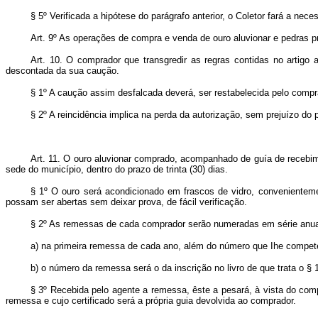
§ 5º Verificada a hipótese do parágrafo anterior, o Coletor fará a ne
Art.
9º As operações de compra e venda de ouro aluvionar e pedras pr
Art.
10. O comprador que transgredir as regras contidas no artigo an
descontada da sua caução.
§ 1º A caução assim desfalcada deverá, ser restabelecida pelo compra
§ 2º A reincidência implica na perda da autorização, sem prejuízo do
Art.
11. O ouro aluvionar comprado, acompanhado de guía de recebime
sede do município, dentro do prazo de trinta (30) dias.
§ 1º O ouro será acondicionado em frascos de vidro, convenientem
possam ser abertas sem deixar prova, de fácil verificação.
§ 2º As remessas de cada comprador serão numeradas em série anual
a) na primeira remessa de cada ano, além do número que Ihe compete,
b) o número da remessa será o da inscrição no livro de que trata o § 1º
§ 3º Recebida pelo agente a remessa, êste a pesará, à vista do comp
remessa e cujo certificado será a própria guia devolvida ao comprador.