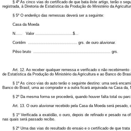
§ 4º As cinco vias do certificado de que bata êste artigo, terão o seg
registrada, à Diretoria de Estatística da Produção do Ministério da Agricult
§ 5º O enderêço das remessas deverá ser a seguinte:
Casa da Moeda
N...... Valor ................................$...
Contêm .......................................... grs. de ouro aluvionar.
Pêso bruto .................................................................. grs.
Art.
12. Ao receber qualquer remessa e verificado o não recebimento 
de Estatística da Produção do Ministério da Agricultura e ao Banco do Brasi
§ 1º As cinco vias do auto terão o seguinte destino: uma será encamin
Banco do Brasil, uma ao comprador e a outra ficará arquivada na Casa da,
§ 2º Da mesma forma se procederá, quando houver falta total ou parc
Art.
13. O ouro aluvionar recebido pela Casa da Moeda será pesado, co
§ 1º Verificada a exatidão, o ouro, depois de refinado e pesado na
nas quais será passado recibo.
§ 2º Uma das vias do resultado do ensaio e o certificado de que trata