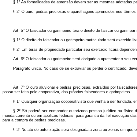
§ 1º As formalidades de aprensão devem ser as mesmas adotadas pelo
§ 2º O ouro, pedras preciosas e aparelhagens aprendidos nos têrmos d
Art.
5º O faiscador ou garimpeiro terá o direito de faiscar ou garimpa
§ 1º O direito do faiscador ou garimpeiro matriculado será exercido li
§ 2º Em teras de propriedade particular seu exercício ficará dependend
Art.
6º O faiscador ou garimpeiro será obrigado a apresentar o seu ce
Parágrafo único. No caso de se extraviar ou perder o certificado, dever
Art.
7º O ouro aluvionar e pedras preciosas, extraídos por faiscador
possa ser feita pela cooperativa, dos próprios faiscadores e garimpeiros.
§ 1º Qualquer organização cooperativista que venha a ser fundada, e
§ 2º Só poderá ser comprador autorizado pessoa jurídica ou física
moeda corrente ou em apólices federais, para garantia da fiel execução da
para a compra de pedras preciosas.
§ 3º No ato de autorização será designada a zona ou zonas em que o