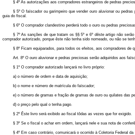
§ 4º As autorizações aos compradores estrangeiros de pedras precios
§ 5º O faïscador ou garimpeiro que vender ouro aluvionar ou pedras 
guia do fiscal.
§ 6º O comprador clandestino perderá todo o ouro ou pedras preciosa
§ 7º As sanções de que tratam os §§ 5º e 6º dêste artigo não serão
comprador autorizado, porque êste não tenha sido nomeado, ou não se tenh
§ 8º Ficam equiparados, para todos os efeitos, aos compradores de qu
Art.
8º O ouro aluvionar e pedras preciosas serão adquiridos aos faïs
§ 1º O comprador autorizado lançará no livro próprio:
a) o número de ordem e data de aquisição;
b) o nome e número de matrícula do faïscador;
e) o número de gramas e fração de gramas de ouro ou quilates das 
d) o preço pelo qual o tenha pago.
§ 2º Êste livro será exibido ao fiscal tôdas as vezes que for exigido.
§ 3º Se o fiscal o achar em ordem, lançará nele e sua nota de confer
§ 4º Em caso contrário, comunicará o ocorrido à Coletoria Federal da 