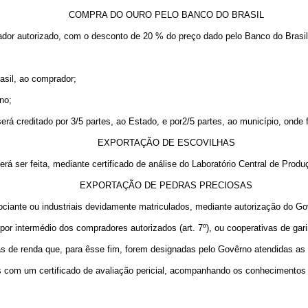
COMPRA DO OURO PELO BANCO DO BRASIL
ador autorizado, com o desconto de 20 % do preço dado pelo Banco do Brasil
asil, ao comprador;
ino;
erá creditado por 3/5 partes, ao Estado, e por2/5 partes, ao município, onde f
EXPORTAÇÃO DE ESCOVILHAS
á ser feita, mediante certificado de análise do Laboratório Central de Produçã
EXPORTAÇÃO DE PEDRAS PRECIOSAS
ociante ou industriais devidamente matriculados, mediante autorização do Go
or intermédio dos compradores autorizados (art. 7º), ou cooperativas de gar
 de renda que, para êsse fim, forem designadas pelo Govêrno atendidas as 
 com um certificado de avaliação pericial, acompanhando os conhecimentos 