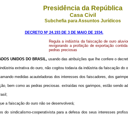
Presidência da República
Casa Civil
Subchefia para Assuntos Jurídicos
DECRETO Nº 24.193 DE 3 DE MAIO DE 1934.
Regula a indústria da faiscação de ouro aluvio
revigorando a proïbição de exportação contid
pedras preciosas
DOS UNIDOS DO BRASIL,
usando das atribuïções que lhe confere o decre
ndústria extrativa do ouro, não cogitou todavia da indústria da faiscação do 
lamando medidas acauteladoras dos interesses dos faiscadores, dos garimpei
ação, bem como as pedras preciosas. extraídas nos garimpos, estão sendo adq
asil;
que a faiscação do ouro não se desenvolverá;
 do sindicalismo-cooperativista para a defesa dos seus interesses profiss