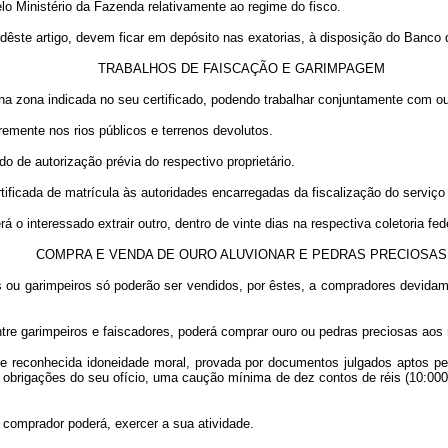
 Ministério da Fazenda relativamente ao regime do fisco.
êste artigo, devem ficar em depósito nas exatorias, à disposição do Banco d
TRABALHOS DE FAISCAÇÃO E GARIMPAGEM
r na zona indicada no seu certificado, podendo trabalhar conjuntamente com o
vremente nos rios públicos e terrenos devolutos.
o de autorização prévia do respectivo proprietário.
rtificada de matrícula às autoridades encarregadas da fiscalização do serviç
á o interessado extrair outro, dentro de vinte dias na respectiva coletoria fed
COMPRA E VENDA DE OURO ALUVIONAR E PEDRAS PRECIOSAS
es ou garimpeiros só poderão ser vendidos, por êstes, a compradores devid
ntre garimpeiros e faiscadores, poderá comprar ouro ou pedras preciosas ao
 de reconhecida idoneidade moral, provada por documentos julgados aptos p
s obrigações do seu ofício, uma caução mínima de dez contos de réis (10:000$
 comprador poderá, exercer a sua atividade.