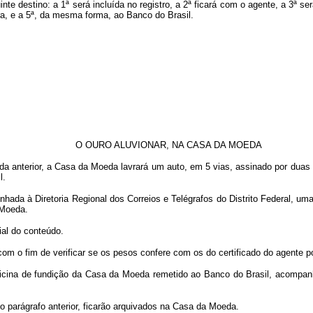
uinte destino: a 1ª será incluída no registro, a 2ª ficará com o agente, a 3ª s
ura, e a 5ª, da mesma forma, ao Banco do Brasil.
O OURO ALUVIONAR, NA CASA DA MOEDA
da anterior, a Casa da Moeda lavrará um auto, em 5 vias, assinado por duas 
l.
hada à Diretoria Regional dos Correios e Telégrafos do Distrito Federal, uma
 Moeda.
ial do conteúdo.
m o fim de verificar se os pesos confere com os do certificado do agente po
 oficina de fundição da Casa da Moeda remetido ao Banco do Brasil, acompan
 o parágrafo anterior, ficarão arquivados na Casa da Moeda.