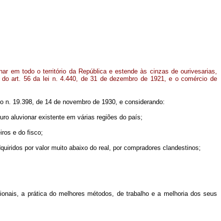
nar em todo o território da República e estende às cinzas de ourivesarias,
a do art. 56 da lei n. 4.440, de 31 de dezembro de 1921, e o comércio de
to n. 19.398, de 14 de novembro de 1930, e considerando:
ouro aluvionar existente em várias regiões do país;
ros e do fisco;
uiridos por valor muito abaixo do real, por compradores clandestinos;
ionais, a prática do melhores métodos, de trabalho e a melhoria dos seus