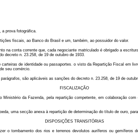
 a prova fotográfica.
rtições fiscais, ao Banco do Brasil e um, também, ao possuidor do valor.
o na conta corrente que, cada negociante matriculado é obrigado a escriturar
º do decreto n. 23.258, de 19 de outubro de 1933.
 carteiras de identidade ou passaportes. o visto da Repartição Fiscal em liv
 de seu comércio.
 parágrafos, são aplicáveis as sanções do decreto n. 23.258, de 19 de outub
FISCALIZAÇÃO
 ao Ministério da Fazenda, pela repartição competente, em colaboração co
oeda, uma secção anexa à repartição de determinação do título de ouro, para 
DISPOSIÇÕES TRANSITÓRIAS
er o tombamento dos rios e terrenos devolutos auríferos ou gemíferos 