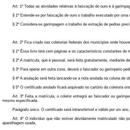
Art.
1º Todas as atividades relativas à faiscação do ouro e à garimpa
§ 1º Entende-se por faiscação de ouro o trabalho executado por uma 
§ 2º Considera-se garimpagem o trabalho de extração de pedras prec
Art.
2º Fica criado nas coletorias federais dos municípios onde houve
§ 1º Êsse livro terá cem páginas e os característicos constantes do 
§ 2º A matrícula, que é pessoal, será feita gratuitamente, mediante d
§ 3º Para operar em outra zona, deverá o faiscador ou garimpeiro pedi
§ 4º A anulação será feita lancando-se a nota anulada na coluna de o
§ 5º O certificado anulado ficará arquivado no cartório da coletoria on
Art.
3º Feita a matrícula, o coletor entregrá ao faiscador ou garimpe
mesmo especificada.
Parágrafo único. O certificado será intransferível e válido por um an
Art.
4º O indivíduo que não estiver devidamente matriculado não p
aparelhagem usada.