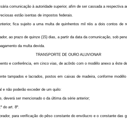
cessária comunicação à autoridade superior, afim de ser cassada a respectiva a
eciosas estão isentas de impostos federais.
terior, fica sujeito a uma multa de quinhentos mil réis a dois contos de 
dor, ao prazo de quinze (15) dias, a partir da data da comunicação, sob pena
 pagamento da multa devida.
TRANSPORTE DE OURO ALUVIONAR
nto e conferência, em cinco vias, de acôrdo com o modêlo anexo a êste dec
ente tampados e lacrados, postos em caixas de madeira, conforme modêlo 
 e não poderão exceder de um quilo:
 deverá ser mencionado o da última da série anterior;
 do art. 8º.
rador, para verificação do pêso constante do envólucro e o constante das gu