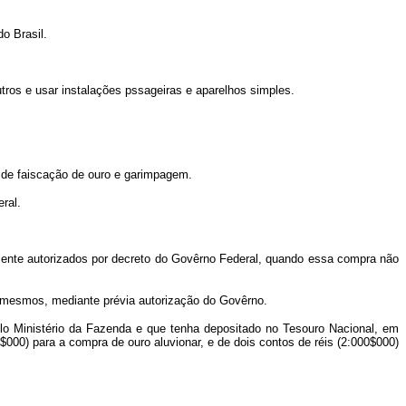
o Brasil.
utros e usar instalações pssageiras e aparelhos simples.
o de faiscação de ouro e garimpagem.
eral.
amente autorizados por decreto do Govêrno Federal, quando essa compra não
s mesmos, mediante prévia autorização do Govêrno.
elo Ministério da Fazenda e que tenha depositado no Tesouro Nacional, em
000) para a compra de ouro aluvionar, e de dois contos de réis (2:000$000)